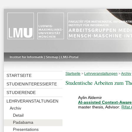
Institut für Informatik
|
Sitemap
|
LMU-Portal
Startseite
>
Lehrveranstaltungen
>
Archiv
STARTSEITE
Studentische Arbeiten zum T
STUDIENINTERESSIERTE
STUDIERENDE
Aylin Aldemir
LEHRVERANSTALTUNGEN
AI-assisted Context-Awar
master thesis
, Advisor:
Rifat
Archiv
Detail
Padabama
Presentations