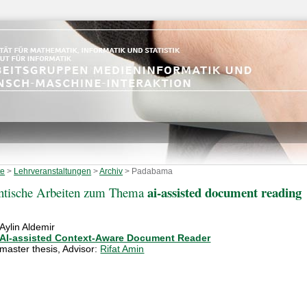
te
>
Lehrveranstaltungen
>
Archiv
>
Padabama
ai-assisted document reading
ntische Arbeiten zum Thema
Aylin Aldemir
AI-assisted Context-Aware Document Reader
master thesis
, Advisor:
Rifat Amin