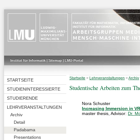
Institut für Informatik
|
Sitemap
|
LMU-Portal
Startseite
>
Lehrveranstaltungen
>
Archiv
STARTSEITE
Studentische Arbeiten zum T
STUDIENINTERESSIERTE
STUDIERENDE
Nora Schuster
LEHRVERANSTALTUNGEN
Increasing Immersion in V
master thesis
, Advisor:
Dr. M
Archiv
Detail
Padabama
Presentations