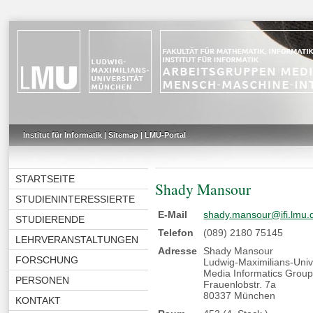
Institut für Informatik
|
Sitemap
|
LMU-Portal
STARTSEITE
Shady Mansour
STUDIENINTERESSIERTE
E-Mail
shady.mansour@ifi.lmu.
STUDIERENDE
Telefon
(089) 2180 75145
LEHRVERANSTALTUNGEN
Adresse
Shady Mansour
FORSCHUNG
Ludwig-Maximilians-Uni
Media Informatics Grou
PERSONEN
Frauenlobstr. 7a
80337 München
KONTAKT