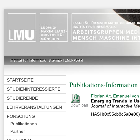
Institut für Informatik
|
Sitemap
|
LMU-Portal
STARTSEITE
Publikations-Information
STUDIENINTERESSIERTE
Florian Alt
,
Emanuel von
STUDIERENDE
Emerging Trends in Us
Download
Journal of Interactive 
LEHRVERANSTALTUNGEN
HASH(0x55cb8c5a0e00
FORSCHUNG
Publikationen
Partner