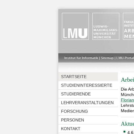
Institut für Informatik
|
Sitemap
|
LMU-Portal
STARTSEITE
Arbe
STUDIENINTERESSIERTE
Die Ar
STUDIERENDE
Münche
Florian
LEHRVERANSTALTUNGEN
Lehrst
Medien
FORSCHUNG
PERSONEN
Aktue
KONTAKT
4.6