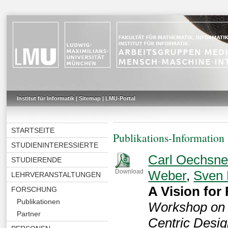
Institut für Informatik
|
Sitemap
|
LMU-Portal
STARTSEITE
Publikations-Information
STUDIENINTERESSIERTE
Carl Oechsne
STUDIERENDE
Weber
,
Sven
Download
LEHRVERANSTALTUNGEN
A Vision for
FORSCHUNG
Publikationen
Workshop on 
Partner
Centric Desig