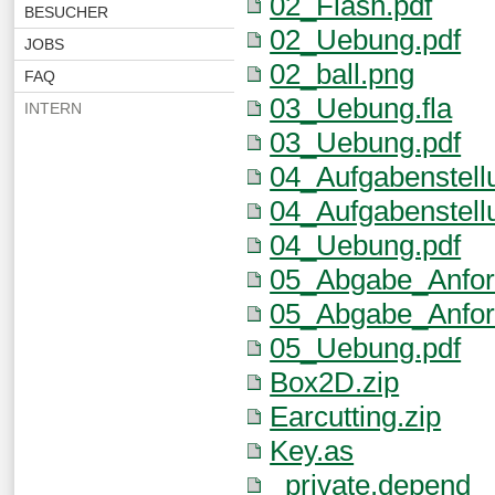
02_Flash.pdf
BESUCHER
02_Uebung.pdf
JOBS
02_ball.png
FAQ
03_Uebung.fla
INTERN
03_Uebung.pdf
04_Aufgabenstell
04_Aufgabenstell
04_Uebung.pdf
05_Abgabe_Anfor
05_Abgabe_Anfor
05_Uebung.pdf
Box2D.zip
Earcutting.zip
Key.as
_private.depend