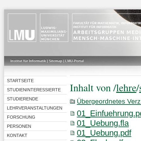
Institut für Informatik
|
Sitemap
|
LMU-Portal
STARTSEITE
Inhalt von /
lehre
/
STUDIENINTERESSIERTE
STUDIERENDE
Übergeordnetes Verz
LEHRVERANSTALTUNGEN
01_Einfuehrung.p
FORSCHUNG
01_Uebung.fla
PERSONEN
01_Uebung.pdf
KONTAKT