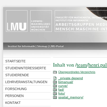
Institut für Informatik
|
Sitemap
|
LMU-Portal
STARTSEITE
Inhalt von /
team
/
henri.pal
STUDIENINTERESSIERTE
Übergeordnetes Verzeichnis
STUDIERENDE
_private.depend
LEHRVERANSTALTUNGEN
bimanual/
curve/
FORSCHUNG
fad/
foto/
PERSONEN
spatial_memory/
KONTAKT