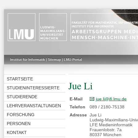
Institut für Informatik
|
Sitemap
|
LMU-Portal
STARTSEITE
Jue Li
STUDIENINTERESSIERTE
STUDIERENDE
E-Mail
jue.li@ifi.lmu.de
LEHRVERANSTALTUNGEN
Telefon
089 / 2180-75138
FORSCHUNG
Adresse
Jue Li
Ludwig-Maximilians-Uni
PERSONEN
LFE Medieninformatik
Frauenlobstr. 7a
KONTAKT
80337 München