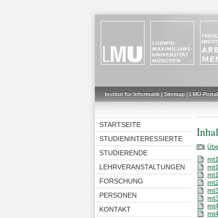
Institut für Informatik
|
Sitemap
|
LMU-Portal
STARTSEITE
Inhal
STUDIENINTERESSIERTE
Übe
STUDIERENDE
mt1
LEHRVERANSTALTUNGEN
mt1
mt1
FORSCHUNG
mt2
mt3
PERSONEN
mt3
mt4
KONTAKT
mt4