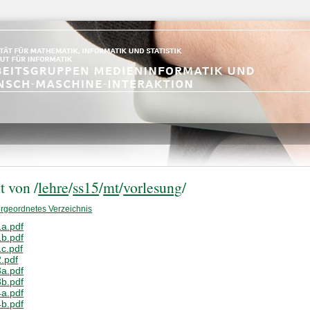
t von /
lehre
/
ss15
/
mt
/
vorlesung
/
rgeordnetes Verzeichnis
a.pdf
b.pdf
c.pdf
.pdf
a.pdf
b.pdf
a.pdf
b.pdf