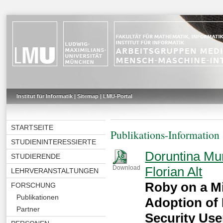
Institut für Informatik
|
Sitemap
|
LMU-Portal
STARTSEITE
Publikations-Information
STUDIENINTERESSIERTE
Doruntina Mu
STUDIERENDE
Florian Alt
Download
LEHRVERANSTALTUNGEN
Roby on a M
FORSCHUNG
Publikationen
Adoption of
Partner
Security Use