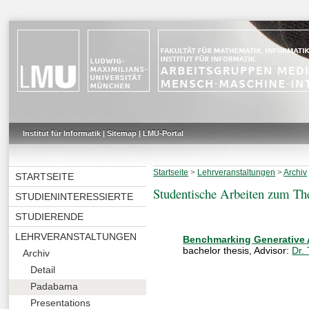
Institut für Informatik
|
Sitemap
|
LMU-Portal
Startseite
>
Lehrveranstaltungen
>
Archiv
STARTSEITE
Studentische Arbeiten zum T
STUDIENINTERESSIERTE
STUDIERENDE
LEHRVERANSTALTUNGEN
Benchmarking Generative A
bachelor thesis
, Advisor:
Dr.
Archiv
Detail
Padabama
Presentations