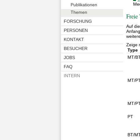
Med
Publikationen
Themen
Freie
FORSCHUNG
Auf di
PERSONEN
Anfang
weiter
KONTAKT
Zeige 
BESUCHER
Type
MT/B
JOBS
FAQ
INTERN
MT/P
MT/P
PT
BT/M