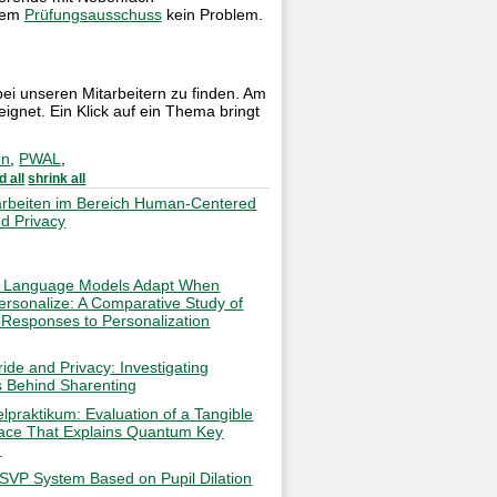
 dem
Prüfungsausschuss
kein Problem.
bei unseren Mitarbeitern zu finden. Am
ignet. Ein Klick auf ein Thema bringt
en
,
PWAL
,
 all
shrink all
arbeiten im Bereich Human-Centered
nd Privacy
 Language Models Adapt When
ersonalize: A Comparative Study of
 Responses to Personalization
ide and Privacy: Investigating
s Behind Sharenting
elpraktikum: Evaluation of a Tangible
face That Explains Quantum Key
n
SVP System Based on Pupil Dilation