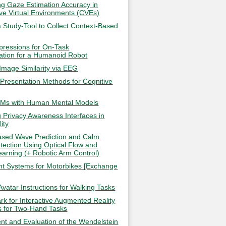
ing Gaze Estimation Accuracy in
ive Virtual Environments (CVEs)
a Study-Tool to Collect Context-Based
xpressions for On-Task
tion for a Humanoid Robot
Image Similarity via EEG
 Presentation Methods for Cognitive
LLMs with Human Mental Models
g Privacy Awareness Interfaces in
lity
sed Wave Prediction and Calm
tection Using Optical Flow and
arning (+ Robotic Arm Control)
nt Systems for Motorbikes [Exchange
Avatar Instructions for Walking Tasks
k for Interactive Augmented Reality
ns for Two-Hand Tasks
t and Evaluation of the Wendelstein