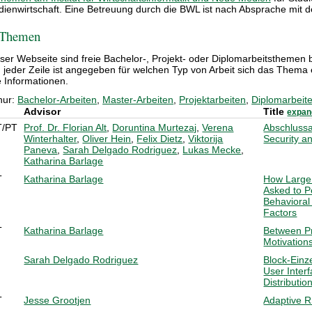
ienwirtschaft. Eine Betreuung durch die BWL ist nach Absprache mit
 Themen
eser Webseite sind freie Bachelor-, Projekt- oder Diplomarbeitsthemen 
 jeder Zeile ist angegeben für welchen Typ von Arbeit sich das Thema e
e Informationen.
nur:
Bachelor-Arbeiten
,
Master-Arbeiten
,
Projektarbeiten
,
Diplomarbeit
Advisor
Title
expand
T/PT
Prof. Dr. Florian Alt
,
Doruntina Murtezaj
,
Verena
Abschluss
Winterhalter
,
Oliver Hein
,
Felix Dietz
,
Viktorija
Security a
Paneva
,
Sarah Delgado Rodriguez
,
Lukas Mecke
,
Katharina Barlage
T
Katharina Barlage
How Large
Asked to P
Behavioral
Factors
T
Katharina Barlage
Between Pr
Motivation
Sarah Delgado Rodriguez
Block-Einz
User Inter
Distributio
T
Jesse Grootjen
Adaptive R