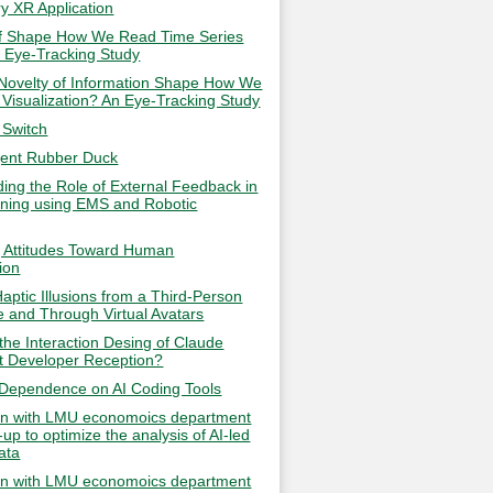
y XR Application
ef Shape How We Read Time Series
 Eye-Tracking Study
Novelty of Information Shape How We
Visualization? An Eye-Tracking Study
 Switch
igent Rubber Duck
ing the Role of External Feedback in
ning using EMS and Robotic
g Attitudes Toward Human
ion
aptic Illusions from a Third-Person
e and Through Virtual Avatars
he Interaction Desing of Claude
t Developer Reception?
Dependence on AI Coding Tools
on with LMU economoics department
-up to optimize the analysis of AI-led
ata
on with LMU economoics department