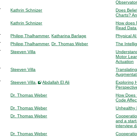
Observator
T
Kathrin Schnizer
Does Beli
Charts? An
Kathrin Schnizer
How does 
Read Data 
T
Philipp Thalhammer
,
Katharina Barlage
Physical AI
T
Philipp Thalhammer
,
Dr. Thomas Weber
The Intell
T
Steeven Villa
Understand
Motor Lear
Actuation
T
Steeven Villa
Translatin
Augmentat
T
Steeven Villa
,
Abdallah El Ali
Exploring H
Perspectiv
Dr. Thomas Weber
How Does t
Code Affec
Dr. Thomas Weber
Unhealthy 
Dr. Thomas Weber
Cooperati
and a start
interview d
Dr. Thomas Weber
Cooperati