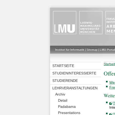
Institut für Informatik
|
Sitemap
|
LMU-Portal
Startsei
STARTSEITE
Offe
STUDIENINTERESSIERTE
STUDIERENDE
Wei
Fr
LEHRVERANSTALTUNGEN
Weite
Archiv
Detail
T
Padabama
Int
Presentations
T