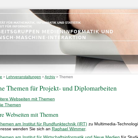
te
>
Lehrveranstaltungen
>
Archiv
>
Themen
ne Themen für Projekt- und Diplomarbeiten
tere Webseiten mit Themen
eie Themen
re Webseiten mit Themen
hemen am Institut für Rundfunktechnik (IRT)
zu Multimedia-Technologi
eresse wenden Sie sich an
Raphael Wimmer
.
hemen am Institut für Wirtschaftsinformatik und Neue Medien
für Stud