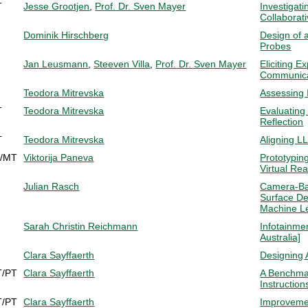
T
Jesse Grootjen
,
Prof. Dr. Sven Mayer
Investigat
Collaborat
Dominik Hirschberg
Design of 
Probes
Jan Leusmann
,
Steeven Villa
,
Prof. Dr. Sven Mayer
Eliciting E
Communica
Teodora Mitrevska
Assessing 
T
Teodora Mitrevska
Evaluating
Reflection
T
Teodora Mitrevska
Aligning 
T/MT
Viktorija Paneva
Prototypin
Virtual Rea
Julian Rasch
Camera-Ba
Surface De
Machine Le
Sarah Christin Reichmann
Infotainme
Australia]
Clara Sayffaerth
Designing 
T/PT
Clara Sayffaerth
A Benchmar
Instructio
T/PT
Clara Sayffaerth
Improvemen