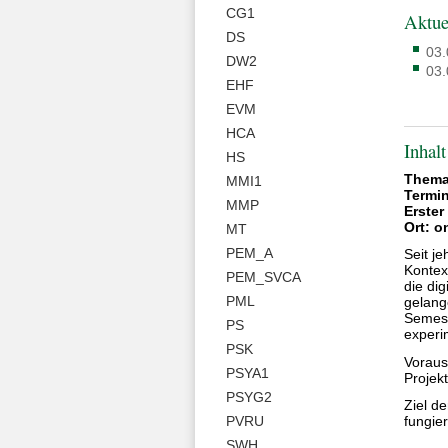
CG1
Aktue
DS
03.
DW2
03.
EHF
EVM
HCA
Inhalt
HS
Thema:
MMI1
Termin
MMP
Erster
Ort: o
MT
PEM_A
Seit j
Kontex
PEM_SVCA
die di
PML
gelang
Semest
PS
experi
PSK
Voraus
PSYA1
Projek
PSYG2
Ziel d
fungie
PVRU
SWH