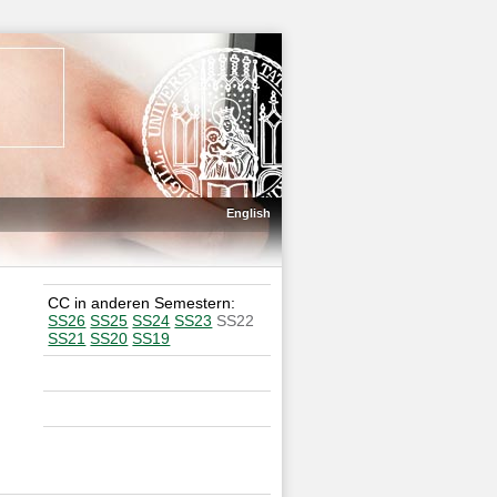
English
CC in anderen Semestern:
SS26
SS25
SS24
SS23
SS22
SS21
SS20
SS19