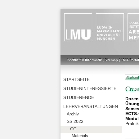
Institut für Informatik
|
Sitemap
|
LMU-Portal
Startsei
STARTSEITE
Crea
STUDIENINTERESSIERTE
STUDIERENDE
Dozen
Übung
LEHRVERANSTALTUNGEN
Semes
ECTS-
Archiv
Modul
SS 2022
Prakti
CC
Materials