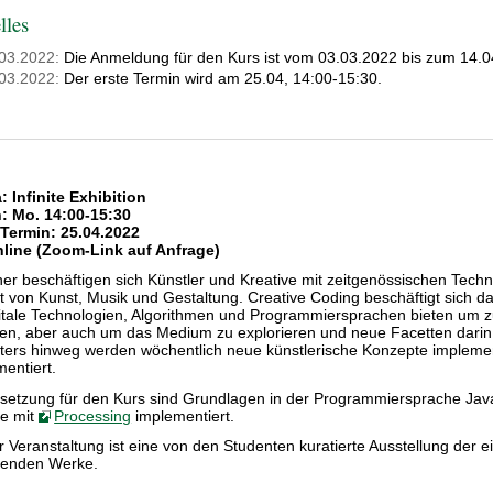
lles
03.2022:
Die Anmeldung für den Kurs ist vom 03.03.2022 bis zum 14.0
03.2022:
Der erste Termin wird am 25.04, 14:00-15:30.
 Infinite Exhibition
: Mo. 14:00-15:30
 Termin: 25.04.2022
nline (Zoom-Link auf Anfrage)
eher beschäftigen sich Künstler und Kreative mit zeitgenössischen Te
t von Kunst, Musik und Gestaltung. Creative Coding beschäftigt sich da
gitale Technologien, Algorithmen und Programmiersprachen bieten um
en, aber auch um das Medium zu explorieren und neue Facetten darin
ers hinweg werden wöchentlich neue künstlerische Konzepte implemen
mentiert.
setzung für den Kurs sind Grundlagen in der Programmiersprache Jav
te mit
Processing
implementiert.
er Veranstaltung ist eine von den Studenten kuratierte Ausstellung der 
renden Werke.