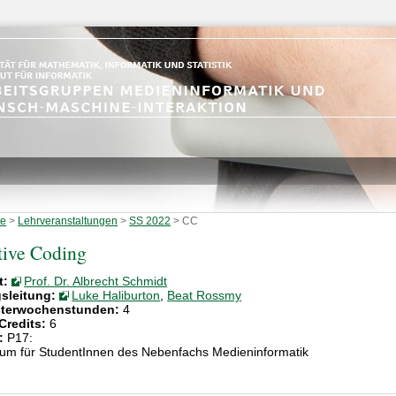
te
>
Lehrveranstaltungen
>
SS 2022
>
CC
tive Coding
t:
Prof. Dr. Albrecht Schmidt
sleitung:
Luke Haliburton
,
Beat Rossmy
terwochenstunden:
4
Credits:
6
:
P17:
kum für StudentInnen des Nebenfachs Medieninformatik