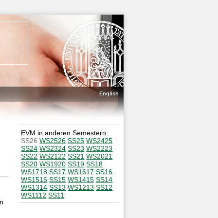
English
EVM in anderen Semestern:
SS26
WS2526
SS25
WS2425
SS24
WS2324
SS23
WS2223
SS22
WS2122
SS21
WS2021
SS20
WS1920
SS19
SS18
WS1718
SS17
WS1617
SS16
WS1516
SS15
WS1415
SS14
WS1314
SS13
WS1213
SS12
WS1112
SS11
in