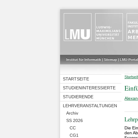
Institut für Informatik
|
Sitemap
|
LMU-Portal
Startsei
STARTSEITE
Einf
STUDIENINTERESSIERTE
STUDIERENDE
Alexan
LEHRVERANSTALTUNGEN
Archiv
Lehrp
SS 2026
Die Ei
CC
den Ab
CG1
Frager