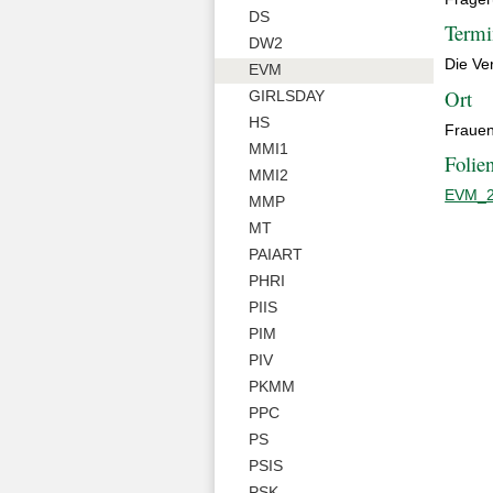
DS
Termi
DW2
Die Ve
EVM
Ort
GIRLSDAY
HS
Frauen
MMI1
Folie
MMI2
EVM_2
MMP
MT
PAIART
PHRI
PIIS
PIM
PIV
PKMM
PPC
PS
PSIS
PSK