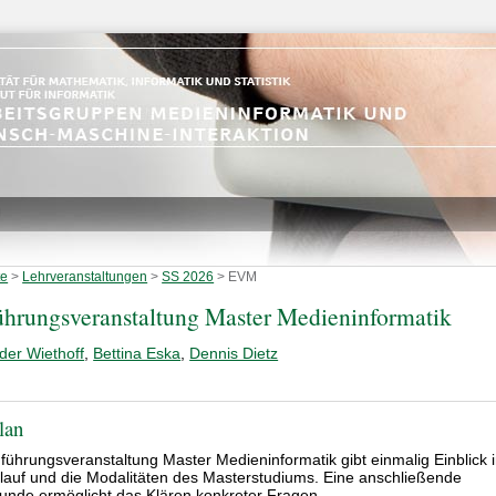
te
>
Lehrveranstaltungen
>
SS 2026
>
EVM
ührungsveranstaltung Master Medieninformatik
der Wiethoff
,
Bettina Eska
,
Dennis Dietz
lan
nführungsveranstaltung Master Medieninformatik gibt einmalig Einblick 
lauf und die Modalitäten des Masterstudiums. Eine anschließende
unde ermöglicht das Klären konkreter Fragen.