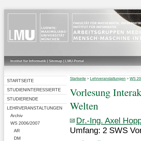
Institut für Informatik
|
Sitemap
|
LMU-Portal
Startseite
>
Lehrveranstaltungen
>
WS 20
STARTSEITE
Vorlesung Interak
STUDIENINTERESSIERTE
STUDIERENDE
Welten
LEHRVERANSTALTUNGEN
Archiv
Dr.-Ing. Axel Hop
WS 2006/2007
Umfang: 2 SWS Vo
AR
DM