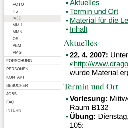
Aktuelles
FOTO
Termin und Ort
HS
IV3D
Material für die L
MMI1
Inhalt
MMN
OS
Aktuelles
PEM
PMG
22. 4. 2007:
Unte
FORSCHUNG
http://www.drago
PERSONEN
wurde Material er
KONTAKT
Termin und Ort
BESUCHER
JOBS
Vorlesung:
Mittwo
FAQ
Raum B132
INTERN
Übung:
Dienstag,
105;