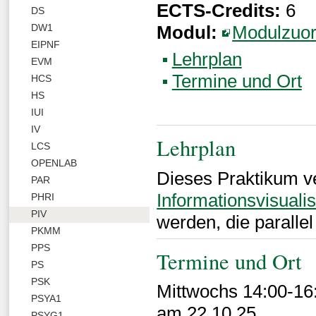
ECTS-Credits:
6
DS
Modul:
Modulzuo
DW1
EIPNF
Lehrplan
EVM
Termine und Ort
HCS
HS
IUI
IV
Lehrplan
LCS
OPENLAB
Dieses Praktikum ver
PAR
Informationsvisuali
PHRI
PIV
werden, die paralle
PKMM
PPS
Termine und Ort
PS
PSK
Mittwochs 14:00-16
PSYA1
am 22.10.25
PSYG1