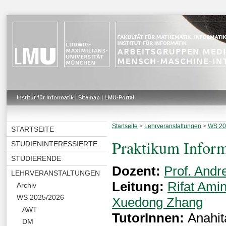
Institut für Informatik
|
Sitemap
|
LMU-Portal
Startseite
>
Lehrveranstaltungen
>
WS 20
STARTSEITE
Praktikum Inform
STUDIENINTERESSIERTE
STUDIERENDE
Dozent:
Prof. Andr
LEHRVERANSTALTUNGEN
Leitung:
Rifat Ami
Archiv
WS 2025/2026
Xuedong Zhang
AWT
TutorInnen:
Anahit
DM