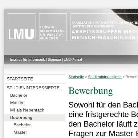
Institut für Informatik
|
Sitemap
|
LMU-Portal
Startseite
>
Studieninteressierte
>
Bewer
STARTSEITE
Bewerbung
STUDIENINTERESSIERTE
Bachelor
Master
Sowohl für den Bach
MI als Nebenfach
eine fristgerechte 
Bewerbung
den Bachelor läuft z
Bachelor
Fragen zur Master-
Master