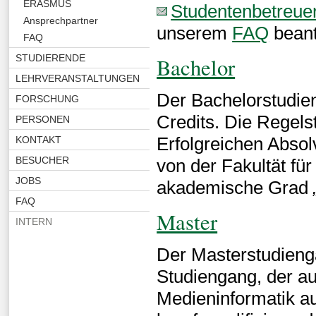
ERASMUS
Studentenbetreuer
Ansprechpartner
unserem
FAQ
beant
FAQ
STUDIERENDE
Bachelor
LEHRVERANSTALTUNGEN
Der Bachelorstudie
FORSCHUNG
Credits. Die Regels
PERSONEN
Erfolgreichen Abso
KONTAKT
BESUCHER
von der Fakultät für
JOBS
akademische Grad
FAQ
Master
INTERN
Der Masterstudienga
Studiengang, der a
Medieninformatik au