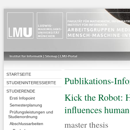
Institut für Informatik
|
Sitemap
|
LMU-Portal
STARTSEITE
Publikations-Inf
STUDIENINTERESSIERTE
STUDIERENDE
Kick the Robot: 
Ersti Infopoint
Semesterplanung
influences human
Prüfungsleistungen und
Studienordnung
master thesis
Abschlussarbeiten