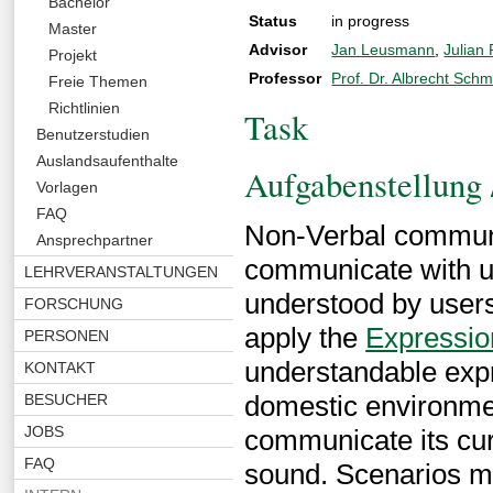
Bachelor
Status
in progress
Master
Advisor
Jan Leusmann
,
Julian
Projekt
Professor
Prof. Dr. Albrecht Schm
Freie Themen
Richtlinien
Task
Benutzerstudien
Auslandsaufenthalte
Aufgabenstellung 
Vorlagen
FAQ
Non-Verbal communic
Ansprechpartner
communicate with u
LEHRVERANSTALTUNGEN
understood by users i
FORSCHUNG
apply the
Expression
PERSONEN
understandable expr
KONTAKT
domestic environment
BESUCHER
JOBS
communicate its cur
FAQ
sound. Scenarios ma