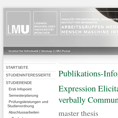
Institut für Informatik
|
Sitemap
|
LMU-Portal
STARTSEITE
Publikations-Inf
STUDIENINTERESSIERTE
STUDIERENDE
Expression Elici
Ersti Infopoint
Semesterplanung
verbally Communi
Prüfungsleistungen und
Studienordnung
master thesis
Abschlussarbeiten