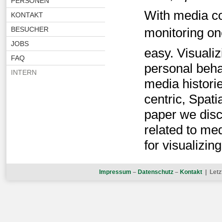
PERSONEN
With media co
KONTAKT
BESUCHER
monitoring one
JOBS
easy. Visualiz
FAQ
personal beha
INTERN
media historie
centric, Spat
paper we disc
related to med
for visualizi
Impressum
–
Datenschutz
–
Kontakt
| Letz