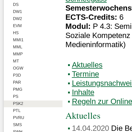
DS
Semesterwochens
DW1
ECTS-Credits:
6
DW2
Modul:
P 4.3: Semi
EVM
HS
Soziale Kompetenz 
MMI1
Medieninformatik)
MML
MMP
MT
Aktuelles
OGW
Termine
P3D
Leistungsnachwei
PAR
PMG
Inhalte
PS
Regeln zur Onlin
PSK2
PTL
Aktuelles
PVRU
SMS
14.04.2020
Die Be
SWH