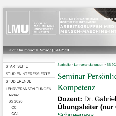
Institut für Informatik
|
Sitemap
|
LMU-Portal
Startseite
>
Lehrveranstaltungen
>
SS 20
STARTSEITE
Seminar Persönli
STUDIENINTERESSIERTE
STUDIERENDE
Kompetenz
LEHRVERANSTALTUNGEN
Archiv
Dozent:
Dr. Gabri
SS 2020
Übungsleiter (nur 
CC
Schneegass
CG1