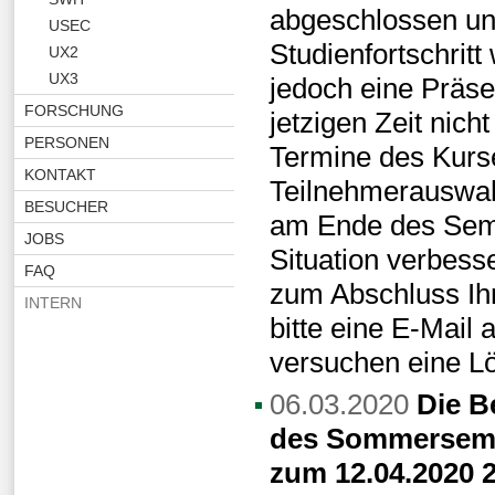
abgeschlossen un
USEC
Studienfortschrit
UX2
UX3
jedoch eine Präsen
FORSCHUNG
jetzigen Zeit nich
PERSONEN
Termine des Kurse
KONTAKT
Teilnehmerauswahl
BESUCHER
am Ende des Seme
JOBS
Situation verbesse
FAQ
zum Abschluss Ihr
INTERN
bitte eine E-Mail 
versuchen eine Lö
06.03.2020
Die B
des Sommersemes
zum 12.04.2020 