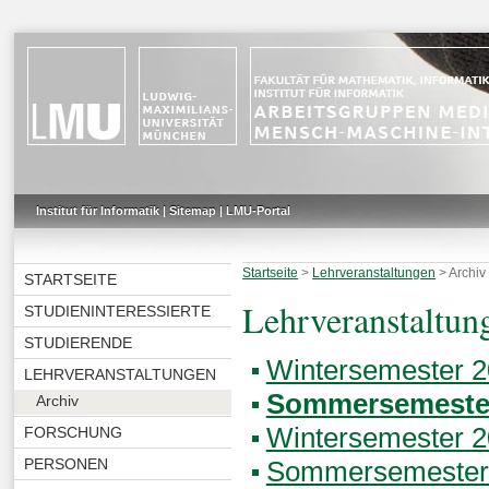
Institut für Informatik
|
Sitemap
|
LMU-Portal
Startseite
>
Lehrveranstaltungen
>
Archiv
STARTSEITE
Lehrveranstaltun
STUDIENINTERESSIERTE
STUDIERENDE
Wintersemester 
LEHRVERANSTALTUNGEN
Sommersemeste
Archiv
Wintersemester 
FORSCHUNG
Sommersemester
PERSONEN