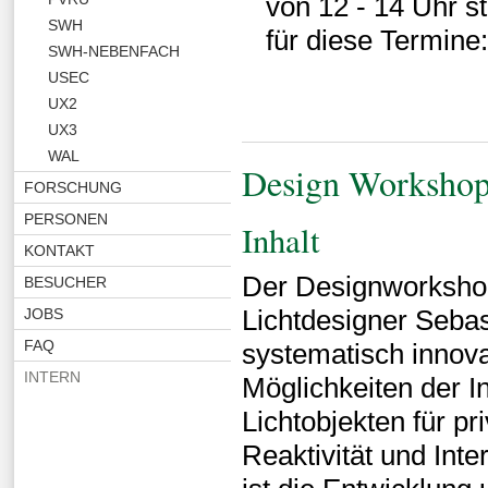
von 12 - 14 Uhr st
SWH
für diese Termine
SWH-NEBENFACH
USEC
UX2
UX3
WAL
Design Workshop 
FORSCHUNG
PERSONEN
Inhalt
KONTAKT
Der Designworksho
BESUCHER
Lichtdesigner Sebas
JOBS
FAQ
systematisch innovat
INTERN
Möglichkeiten der I
Lichtobjekten für pr
Reaktivität und Inter