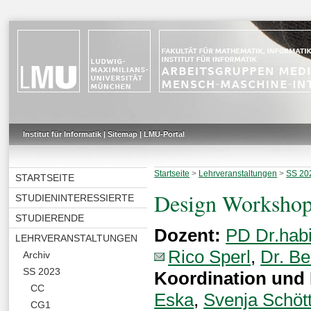
Institut für Informatik
|
Sitemap
|
LMU-Portal
Startseite
>
Lehrveranstaltungen
>
SS 20
STARTSEITE
Design Workshop
STUDIENINTERESSIERTE
STUDIERENDE
Dozent:
PD Dr.habi
LEHRVERANSTALTUNGEN
Rico Sperl
,
Dr. B
Archiv
SS 2023
Koordination und
CC
Eska
,
Svenja Schöt
CG1