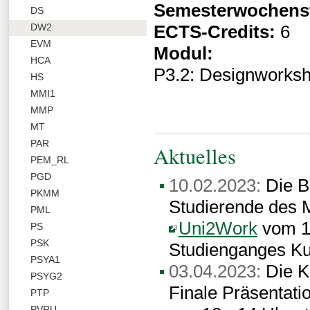
Semesterwochens
DS
ECTS-Credits:
6
DW2
EVM
Modul:
HCA
P3.2: Designworksh
HS
MMI1
MMP
MT
PAR
Aktuelles
PEM_RL
PGD
10.02.2023:
Die B
PKMM
Studierende des 
PML
Uni2Work
vom 10
PS
PSK
Studienganges Ku
PSYA1
03.04.2023:
Die Ki
PSYG2
Finale Präsentati
PTP
PVRU