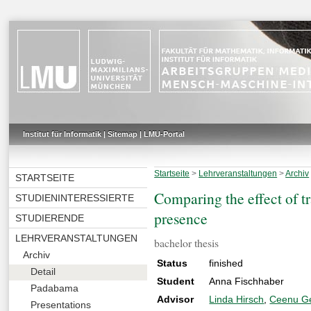
Institut für Informatik
|
Sitemap
|
LMU-Portal
Startseite
>
Lehrveranstaltungen
>
Archiv
STARTSEITE
Comparing the effect of t
STUDIENINTERESSIERTE
presence
STUDIERENDE
LEHRVERANSTALTUNGEN
bachelor thesis
Archiv
Status
finished
Detail
Student
Anna Fischhaber
Padabama
Advisor
Linda Hirsch
,
Ceenu G
Presentations