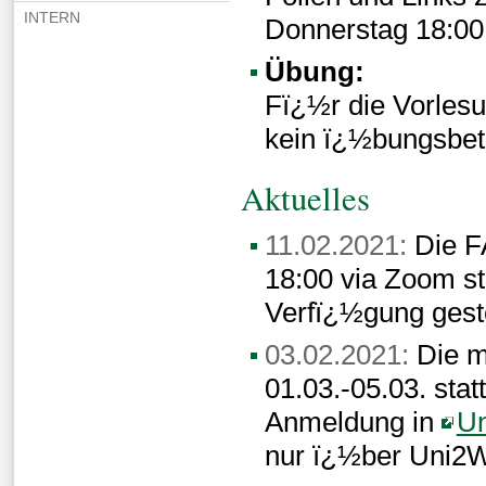
INTERN
Donnerstag 18:00
Übung:
Fï¿½r die Vorlesu
kein ï¿½bungsbetr
Aktuelles
11.02.2021:
Die F
18:00 via Zoom st
Verfï¿½gung geste
03.02.2021:
Die m
01.03.-05.03. stat
Anmeldung in
U
nur ï¿½ber Uni2Wo