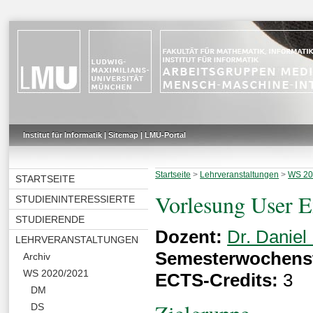
Institut für Informatik
|
Sitemap
|
LMU-Portal
Startseite
>
Lehrveranstaltungen
>
WS 20
STARTSEITE
Vorlesung User E
STUDIENINTERESSIERTE
STUDIERENDE
Dozent:
Dr. Daniel 
LEHRVERANSTALTUNGEN
Semesterwochens
Archiv
WS 2020/2021
ECTS-Credits:
3
DM
DS