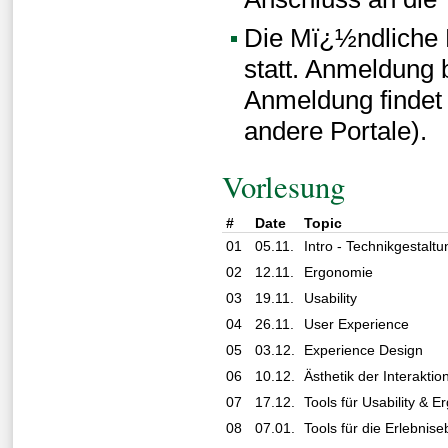
Die Mï¿½ndliche P
statt. Anmeldung b
Anmeldung findet 
andere Portale).
Vorlesung
#
Date
Topic
01
05.11.
Intro - Technikgestalt
02
12.11.
Ergonomie
03
19.11.
Usability
04
26.11.
User Experience
05
03.12.
Experience Design
06
10.12.
Ästhetik der Interaktio
07
17.12.
Tools für Usability & 
08
07.01.
Tools für die Erlebnis