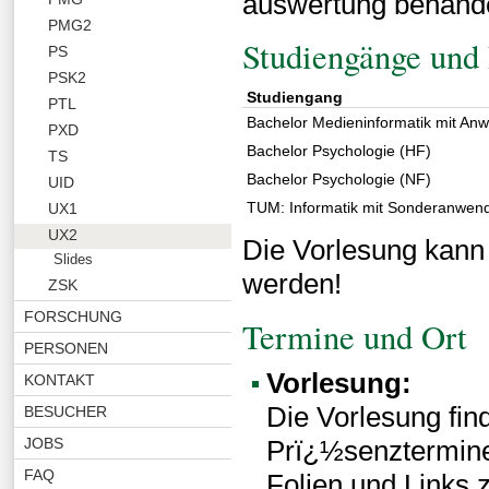
auswertung behande
PMG2
Studiengänge und 
PS
PSK2
Studiengang
PTL
Bachelor Medieninformatik mit A
PXD
Bachelor Psychologie (HF)
TS
Bachelor Psychologie (NF)
UID
TUM: Informatik mit Sonderanwen
UX1
UX2
Die Vorlesung kann
Slides
werden!
ZSK
FORSCHUNG
Termine und Ort
PERSONEN
Vorlesung:
KONTAKT
Die Vorlesung fin
BESUCHER
JOBS
Prï¿½senztermine 
FAQ
Folien und Links