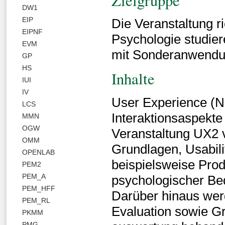
Zielgruppe
DW1
EIP
Die Veranstaltung r
EIPNF
Psychologie studie
EVM
mit Sonderanwendu
GP
HS
Inhalte
IUI
IV
User Experience (Nu
LCS
Interaktionsaspekte
MMN
OGW
Veranstaltung UX2 v
OMM
Grundlagen, Usabili
OPENLAB
beispielsweise Prod
PEM2
PEM_A
psychologischer Bed
PEM_HFF
Darüber hinaus wer
PEM_RL
Evaluation sowie G
PKMM
PMG