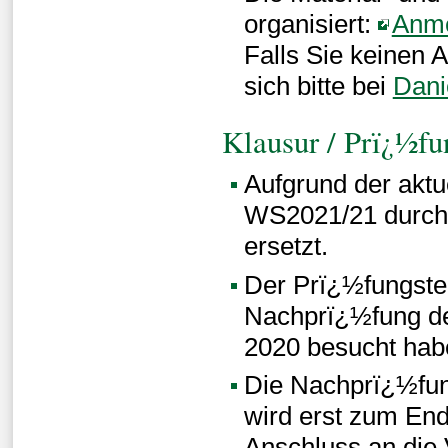
organisiert:
Anm
Falls Sie keinen 
sich bitte bei
Danie
Klausur / Prï¿½fu
Aufgrund der aktu
WS2021/21 durch 
ersetzt.
Der Prï¿½fungster
Nachprï¿½fung de
2020 besucht hab
Die Nachprï¿½fun
wird erst zum End
Anschluss an die 