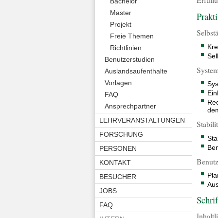
Bachelor
Master
Prakt
Projekt
Selbst
Freie Themen
Kre
Richtlinien
Sel
Benutzerstudien
System
Auslandsaufenthalte
Vorlagen
Sys
Ein
FAQ
Rec
Ansprechpartner
dem
LEHRVERANSTALTUNGEN
Stabil
FORSCHUNG
Sta
Ben
PERSONEN
Benutz
KONTAKT
Pla
BESUCHER
Au
JOBS
Schri
FAQ
Inhalt