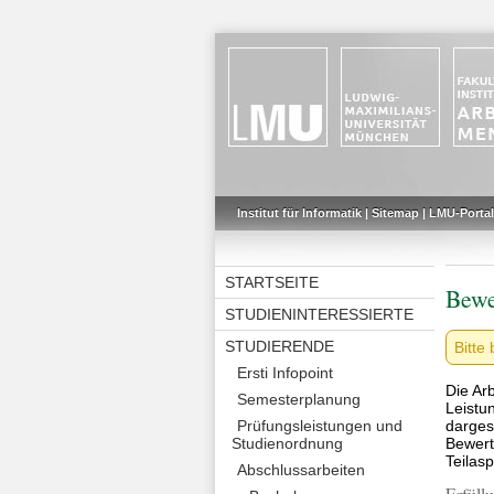
Institut für Informatik
|
Sitemap
|
LMU-Portal
STARTSEITE
Bewe
STUDIENINTERESSIERTE
STUDIERENDE
Bitte
Ersti Infopoint
Die Ar
Semesterplanung
Leistu
darges
Prüfungsleistungen und
Bewert
Studienordnung
Teilas
Abschlussarbeiten
Erfüll