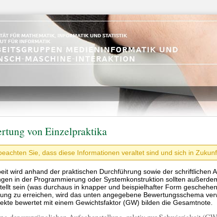
rtung von Einzelpraktika
 beachten Sie, dass diese Informationen veraltet sind und sich in Zuku
beit wird anhand der praktischen Durchführung sowie der schriftlichen
ngen in der Programmierung oder Systemkonstruktion sollten außerde
tellt sein (was durchaus in knapper und beispielhafter Form geschehen
ung zu erreichen, wird das unten angegebene Bewertungsschema verwe
pekte bewertet mit einem Gewichtsfaktor (GW) bilden die Gesamtnote.
ung der ursprünglichen Aufgabenstellung, relativ zur Schwierigkeit (G