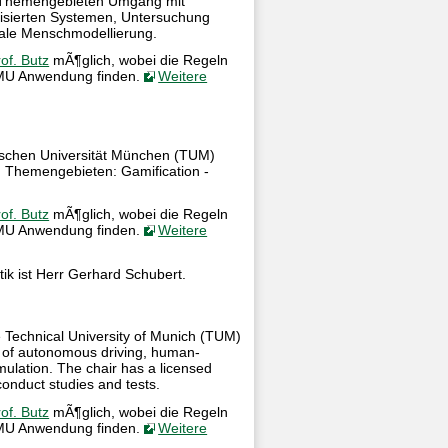
en Themengebieten Umgang mit
isierten Systemen, Untersuchung
tale Menschmodellierung.
of. Butz
mÃ¶glich, wobei die Regeln
LMU Anwendung finden.
Weitere
hnischen Universität München (TUM)
en Themengebieten: Gamification -
of. Butz
mÃ¶glich, wobei die Regeln
LMU Anwendung finden.
Weitere
ik ist Herr Gerhard Schubert.
 Technical University of Munich (TUM)
s of autonomous driving, human-
imulation. The chair has a licensed
onduct studies and tests.
of. Butz
mÃ¶glich, wobei die Regeln
LMU Anwendung finden.
Weitere