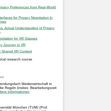
rivacy Preferences from Real-World
terfaces for Privacy Negotiation in
omes
vs. Actual Understanding of Privacy
n
gotiation for XR Glasses
cy Journey in VR
d Shared XR Content
tical research course
ien
wendungsfach Medienwirtschaft in
ie Regeln (insbes. Bearbeitungszeit
tere Informationen
iversität München (TUM) (Prof.