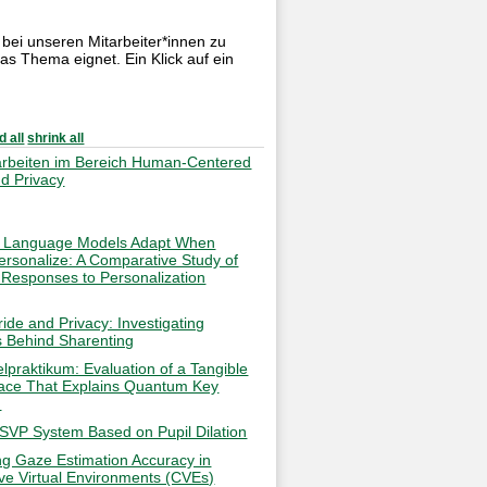
 bei unseren Mitarbeiter*innen zu
as Thema eignet. Ein Klick auf ein
 all
shrink all
arbeiten im Bereich Human-Centered
nd Privacy
 Language Models Adapt When
ersonalize: A Comparative Study of
 Responses to Personalization
ide and Privacy: Investigating
s Behind Sharenting
elpraktikum: Evaluation of a Tangible
face That Explains Quantum Key
n
SVP System Based on Pupil Dilation
ing Gaze Estimation Accuracy in
ive Virtual Environments (CVEs)