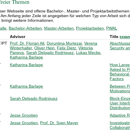
 freier Themen
eser Webseite sind offene Bachelor-, Master- und Projektarbeitsthemen
. Am Anfang jeder Zeile ist angegeben für welchen Typ von Arbeit sich d
bringt weitere Informationen.
:
alle
,
Bachelor-Arbeiten
,
Master-Arbeiten
,
Projektarbeiten
,
PWAL
Advisor
Title
expand
T/PT
Prof. Dr. Florian Alt
,
Doruntina Murtezaj
,
Verena
Abschluss
Winterhalter
,
Oliver Hein
,
Felix Dietz
,
Viktorija
Security a
Paneva
,
Sarah Delgado Rodriguez
,
Lukas Mecke
,
Katharina Barlage
T
Katharina Barlage
How Large
Asked to P
Behavioral
Factors
T
Katharina Barlage
Between Pr
Motivation
Sarah Delgado Rodriguez
Block-Einz
User Inter
Distributio
T
Jesse Grootjen
Adaptive R
T
Jesse Grootjen
,
Prof. Dr. Sven Mayer
Investigat
Collaborat