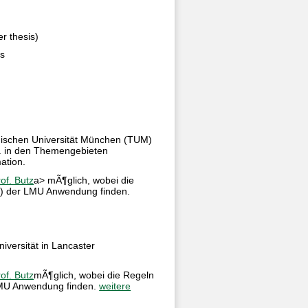
r thesis)
es
nischen Universität München (TUM)
.a. in den Themengebieten
ation.
of. Butz
a> mÃ¶glich, wobei die
g) der LMU Anwendung finden.
iversität in Lancaster
of. Butz
mÃ¶glich, wobei die Regeln
LMU Anwendung finden.
weitere