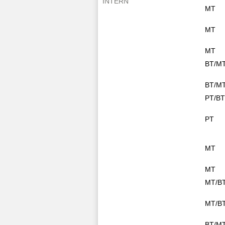
INTERN
MT
MT
MT
BT/M
BT/M
PT/B
PT
MT
MT
MT/B
MT/B
BT/M