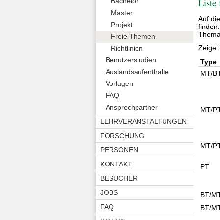
Liste
Bachelor
Master
Auf di
Projekt
finden
Thema 
Freie Themen
Zeige
Richtlinien
Benutzerstudien
Type
Auslandsaufenthalte
MT/B
Vorlagen
FAQ
Ansprechpartner
MT/P
LEHRVERANSTALTUNGEN
FORSCHUNG
MT/P
PERSONEN
KONTAKT
PT
BESUCHER
JOBS
BT/M
FAQ
BT/M