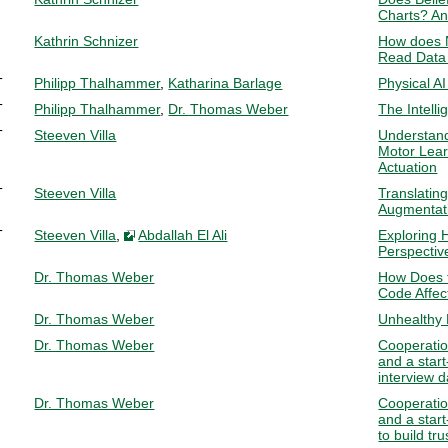
Charts? An
Kathrin Schnizer
How does 
Read Data 
T
Philipp Thalhammer
,
Katharina Barlage
Physical AI
T
Philipp Thalhammer
,
Dr. Thomas Weber
The Intell
T
Steeven Villa
Understand
Motor Lear
Actuation
T
Steeven Villa
Translatin
Augmentat
T
Steeven Villa
,
Abdallah El Ali
Exploring H
Perspectiv
Dr. Thomas Weber
How Does t
Code Affec
Dr. Thomas Weber
Unhealthy 
Dr. Thomas Weber
Cooperati
and a start
interview d
Dr. Thomas Weber
Cooperati
and a start
to build tr