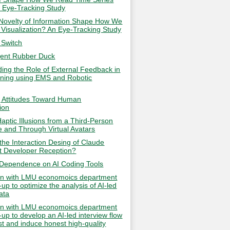
 Eye-Tracking Study
Novelty of Information Shape How We
Visualization? An Eye-Tracking Study
 Switch
igent Rubber Duck
ing the Role of External Feedback in
ning using EMS and Robotic
g Attitudes Toward Human
ion
aptic Illusions from a Third-Person
e and Through Virtual Avatars
he Interaction Desing of Claude
t Developer Reception?
Dependence on AI Coding Tools
on with LMU economoics department
-up to optimize the analysis of AI-led
ata
on with LMU economoics department
-up to develop an AI-led interview flow
ust and induce honest high-quality