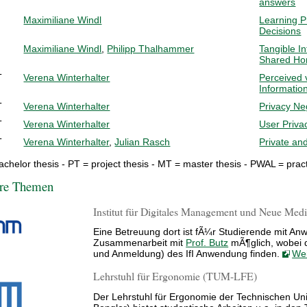
answers
Maximiliane Windl
Learning P
Decisions
Maximiliane Windl
,
Philipp Thalhammer
Tangible In
Shared H
T
Verena Winterhalter
Perceived 
Informatio
T
Verena Winterhalter
Privacy Ne
T
Verena Winterhalter
User Priva
T
Verena Winterhalter
,
Julian Rasch
Private an
achelor thesis - PT = project thesis - MT = master thesis - PWAL = prac
re Themen
Institut für Digitales Management und Neue Med
Eine Betreuung dort ist fÃ¼r Studierende mit An
Zusammenarbeit mit
Prof. Butz
mÃ¶glich, wobei d
und Anmeldung) des IfI Anwendung finden.
Wei
Lehrstuhl für Ergonomie (TUM-LFE)
Der Lehrstuhl für Ergonomie der Technischen Un