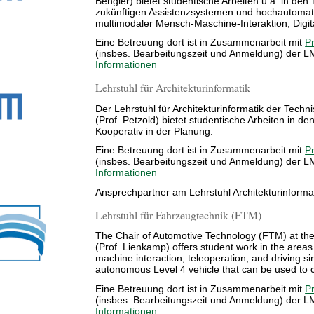
Bengler) bietet studentische Arbeiten u.a. in d
zukünftigen Assistenzsystemen und hochautomat
multimodaler Mensch-Maschine-Interaktion, Digi
Eine Betreuung dort ist in Zusammenarbeit mit
Pr
(insbes. Bearbeitungszeit und Anmeldung) der 
Informationen
Lehrstuhl für Architekturinformatik
Der Lehrstuhl für Architekturinformatik der Tec
(Prof. Petzold) bietet studentische Arbeiten in d
Kooperativ in der Planung.
Eine Betreuung dort ist in Zusammenarbeit mit
Pr
(insbes. Bearbeitungszeit und Anmeldung) der 
Informationen
Ansprechpartner am Lehrstuhl Architekturinformat
Lehrstuhl für Fahrzeugtechnik (FTM)
The Chair of Automotive Technology (FTM) at the
(Prof. Lienkamp) offers student work in the area
machine interaction, teleoperation, and driving s
autonomous Level 4 vehicle that can be used to c
Eine Betreuung dort ist in Zusammenarbeit mit
Pr
(insbes. Bearbeitungszeit und Anmeldung) der 
Informationen