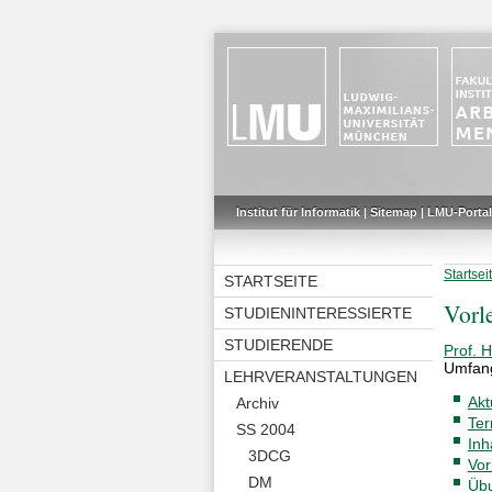
Institut für Informatik
|
Sitemap
|
LMU-Portal
Startsei
STARTSEITE
Vorl
STUDIENINTERESSIERTE
STUDIERENDE
Prof. 
Umfan
LEHRVERANSTALTUNGEN
Akt
Archiv
Ter
SS 2004
Inh
3DCG
Vor
DM
Üb