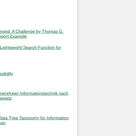
s
lenged: A Challenge by Thomas G.
eport Example
 Lightweight Search Function for
sibility
ierefreier Informationstechnik nach
gesetz
 Data Type Taxonomy for Information
man