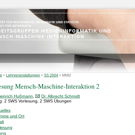
te
>
Lehrveranstaltungen
>
SS 2004
>
MMI2
esung Mensch-Maschine-Interaktion 2
Heinrich Hußmann
,
Dr. Albrecht Schmidt
g: 2 SWS Vorlesung, 2 SWS Übungen
uelles
mine und Ort
alt
lesung
ung