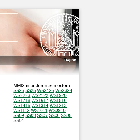
English
MMI2 in anderen Semestern:
SS26
SS25
WS2425
WS2324
WS2223
WS2122
WS1920
WS1718
WS1617
WS1516
WS1415
WS1314
WS1213
WS1112
WS1011
WS0910
SS09
SS08
SS07
SS06
SS05
SS04