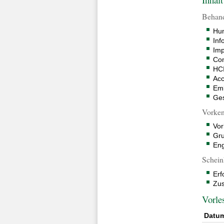
Behan
Hum
Inf
Imp
Com
HCI
Acc
Emb
Ges
Vorken
Vor
Gru
Eng
Schein
Erf
Zus
Vorle
Datu