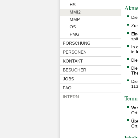
HS
Aktue
MMI2
Die
MMP
Zur
OS
Ein
PMG
spä
FORSCHUNG
In 
in 
PERSONEN
Die
KONTAKT
Die
BESUCHER
The
JOBS
Die
113
FAQ
INTERN
Termi
Vor
Ort
Üb
Ort
Inhalt