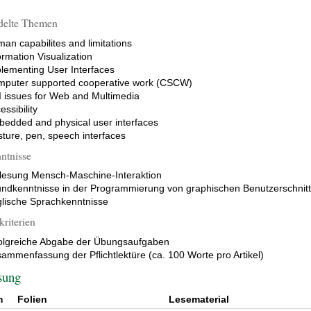
delte Themen
an capabilites and limitations
ormation Visualization
lementing User Interfaces
puter supported cooperative work (CSCW)
 issues for Web and Multimedia
essibility
edded and physical user interfaces
ture, pen, speech interfaces
ntnisse
lesung Mensch-Maschine-Interaktion
ndkenntnisse in der Programmierung von graphischen Benutzerschnitt
lische Sprachkenntnisse
kriterien
olgreiche Abgabe der Übungsaufgaben
ammenfassung der Pflichtlektüre (ca. 100 Worte pro Artikel)
sung
m
Folien
Lesematerial