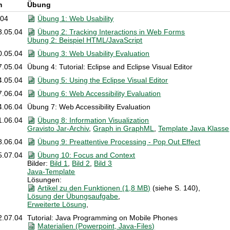
m
Übung
.04
Übung 1: Web Usability
3.05.04
Übung 2: Tracking Interactions in Web Forms
Übung 2: Beispiel HTML/JavaScript
0.05.04
Übung 3: Web Usability Evaluation
7.05.04
Übung 4: Tutorial: Eclipse and Eclipse Visual Editor
4.05.04
Übung 5: Using the Eclipse Visual Editor
7.06.04
Übung 6: Web Accessibility Evaluation
4.06.04
Übung 7: Web Accessibility Evaluation
1.06.04
Übung 8: Information Visualization
Gravisto Jar-Archiv
,
Graph in GraphML
,
Template Java Klasse
8.06.04
Übung 9: Preattentive Processing - Pop Out Effect
5.07.04
Übung 10: Focus and Context
Bilder:
Bild 1
,
Bild 2
,
Bild 3
Java-Template
Lösungen:
Artikel zu den Funktionen (1,8 MB)
(siehe S. 140),
Lösung der Übungsaufgabe
,
Erweiterte Lösung
,
2.07.04
Tutorial: Java Programming on Mobile Phones
Materialien (Powerpoint, Java-Files)