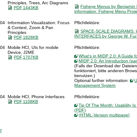
Principles, Trees, Arc Diagrams
Fisheye Menus by Benjamin 
PDF,1443KB
information: Fisheye Menu Proj
.04
Information Visualization: Focus
Pflichtlektüre:
& Context, Zoom & Pan
SPACE-SCALE DIAGRAMS:
Principles
INTERFACES by George W. Furn
PDF,1828KB
.04
Mobile HCI, UIs for mobile
Pflichtlektüre:
Device, J2ME
What's in MIDP 2.0: A Guide 
PDF,1707KB
MIDP 2.0: An Introduction (pa
(Falls der Download der Dateien
funktioniert, bitte anderen Brows
benutzen.)
Optional further information:
U
Management System
.04
Mobile HCI, Phone Interfaces
Pflichtlektüre:
PDF,1108KB
Tip Of The Month: Usability I
(PDF)
(HTML-Version,multipage)
g