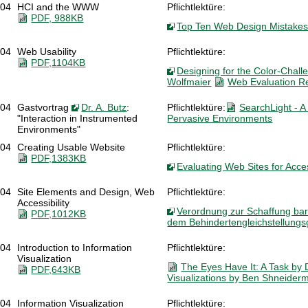
.04
HCI and the WWW
Pflichtlektüre:
PDF, 988KB
Top Ten Web Design Mistake
.04
Web Usability
Pflichtlektüre:
PDF,1104KB
Designing for the Color-Chal
Wolfmaier
Web Evaluation R
.04
Gastvortrag
Dr. A. Butz
:
Pflichtlektüre:
SearchLight - A
"Interaction in Instrumented
Pervasive Environments
Environments"
.04
Creating Usable Website
Pflichtlektüre:
PDF,1383KB
Evaluating Web Sites for Acces
.04
Site Elements and Design, Web
Pflichtlektüre:
Accessibility
Verordnung zur Schaffung barr
PDF,1012KB
dem Behindertengleichstellungs
.04
Introduction to Information
Pflichtlektüre:
Visualization
The Eyes Have It: A Task by
PDF,643KB
Visualizations by Ben Shneider
.04
Information Visualization
Pflichtlektüre: