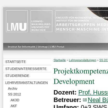
Institut für Informatik
|
Sitemap
|
LMU-Portal
Startseite
>
Lehrveranstaltungen
>
SS 20
STARTSEITE
Projektkompetenz
STUDIENINTERESSIERTE
STUDIERENDE
Development
LEHRVERANSTALTUNGEN
Archiv
Dozent:
Prof. Hus
SS 2012
Betreuer:
Neal B
AK3D
Umfang:
0+3 SWS
AKF