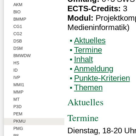
AKM
ECTS-Credits:
3
BIO
Modul:
Projektkomp
BMMP
Medieninformatik)
CG1
CG2
Aktuelles
DSB
Termine
DSM
BMWDW
Inhalt
HS
Anmeldung
ID
Punkte-Kriterien
IVP
MMI1
Themen
MMP
Aktuelles
MT
P3D
Termine
PEM
PKMU
PMG
Dienstag, 18-20 Uh
PS