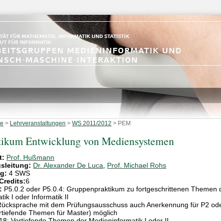
te
>
Lehrveranstaltungen
>
WS 2011/2012
>
PEM
tikum Entwicklung von Mediensystemen
t:
Prof. Hußmann
sleitung:
Dr. Alexander De Luca
,
Prof. Michael Rohs
g:
4 SWS
Credits:
6
:
P5.0.2 oder P5.0.4: Gruppenpraktikum zu fortgeschrittenen Themen 
tik I oder Informatik II
ücksprache mit dem Prüfungsausschuss auch Anerkennung für P2 od
rtiefende Themen für Master) möglich
18: Vertiefende Themen der Medieninformatik I oder II