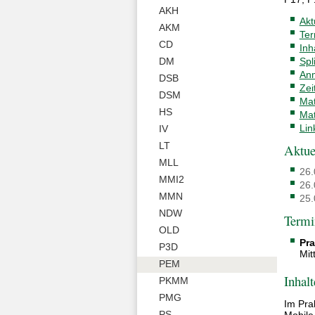
AKH
Akt
AKM
Ter
CD
Inh
Spl
DM
An
DSB
Zei
DSM
Mat
HS
Mat
Lin
IV
LT
Aktue
MLL
26.
MMI2
26.
MMN
25.
NDW
Termi
OLD
Pra
P3D
Mit
PEM
Inhalt
PKMM
PMG
Im Pra
PS
Mobile