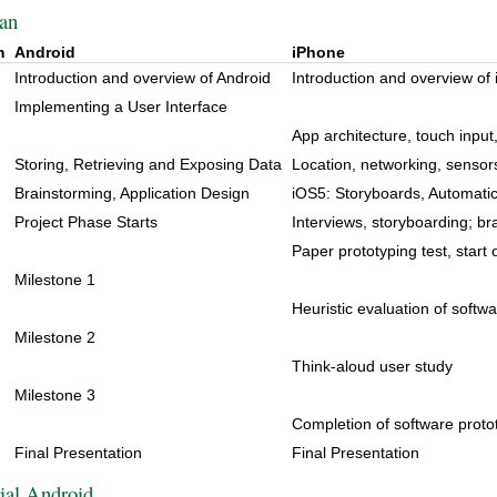
lan
m
Android
iPhone
.
Introduction and overview of Android
Introduction and overview of
.
Implementing a User Interface
.
App architecture, touch input
Storing, Retrieving and Exposing Data
Location, networking, sensor
Brainstorming, Application Design
iOS5: Storyboards, Automati
Project Phase Starts
Interviews, storyboarding; br
Paper prototyping test, start
.
Milestone 1
.
Heuristic evaluation of softw
.
Milestone 2
Think-aloud user study
.
Milestone 3
Completion of software proto
.
Final Presentation
Final Presentation
ial Android