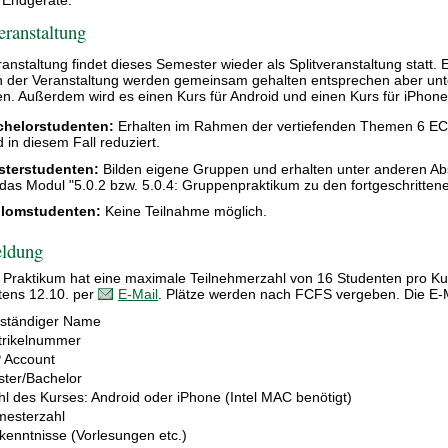
eranstaltung
ranstaltung findet dieses Semester wieder als Splitveranstaltung statt.
n der Veranstaltung werden gemeinsam gehalten entsprechen aber unt
n. Außerdem wird es einen Kurs für Android und einen Kurs für iPho
chelorstudenten:
Erhalten im Rahmen der vertiefenden Themen 6 EC
d in diesem Fall reduziert.
sterstudenten:
Bilden eigene Gruppen und erhalten unter anderen A
 das Modul "5.0.2 bzw. 5.0.4: Gruppenpraktikum zu den fortgeschritten
plomstudenten:
Keine Teilnahme möglich.
ldung
 Praktikum hat eine maximale Teilnehmerzahl von 16 Studenten pro Ku
tens 12.10. per
E-Mail
. Plätze werden nach FCFS vergeben. Die E-Ma
lständiger Name
rikelnummer
 Account
ter/Bachelor
l des Kurses: Android oder iPhone (Intel MAC benötigt)
esterzahl
kenntnisse (Vorlesungen etc.)