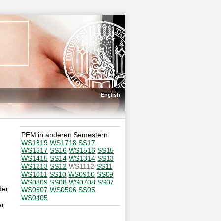
English
PEM in anderen Semestern:
WS1819
WS1718
SS17
WS1617
SS16
WS1516
SS15
WS1415
SS14
WS1314
SS13
WS1213
SS12
WS1112
SS11
WS1011
SS10
WS0910
SS09
WS0809
SS08
WS0708
SS07
der
WS0607
WS0506
SS05
WS0405
er