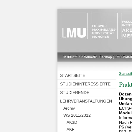
Institut für Informatik
|
Sitemap
|
LMU-Portal
Startsei
STARTSEITE
Prak
STUDIENINTERESSIERTE
STUDIERENDE
Dozen
Übung
LEHRVERANSTALTUNGEN
Umfan
Archiv
ECTS-
Modul
WS 2011/2012
Informa
AK3D
Nach R
P6 (Ve
AKF
P17, P