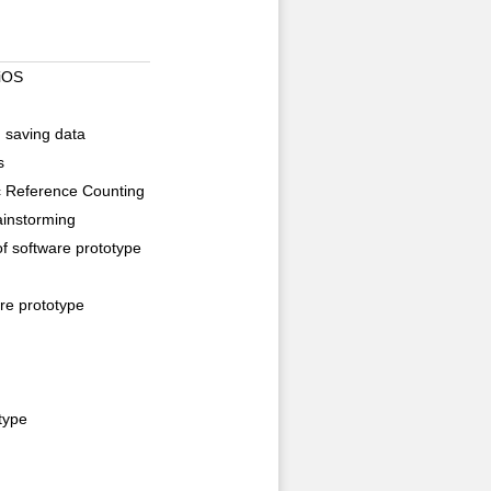
 iOS
, saving data
s
c Reference Counting
ainstorming
 of software prototype
are prototype
type