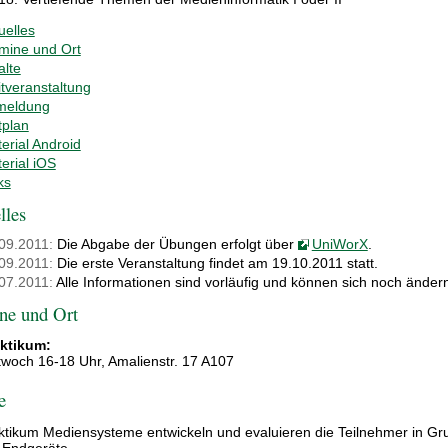
uelles
mine und Ort
alte
itveranstaltung
meldung
tplan
erial Android
erial iOS
ks
lles
09.2011:
Die Abgabe der Übungen erfolgt über
UniWorX
.
09.2011:
Die erste Veranstaltung findet am 19.10.2011 statt.
07.2011:
Alle Informationen sind vorläufig und können sich noch änder
ne und Ort
ktikum:
twoch 16-18 Uhr, Amalienstr. 17 A107
e
ktikum Mediensysteme entwickeln und evaluieren die Teilnehmer in Gr
 Endgeräte.