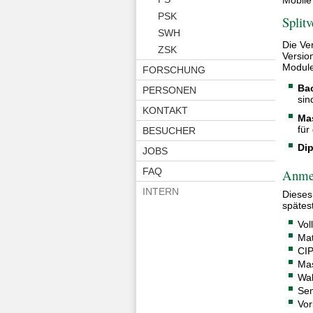
PSK
Splitv
SWH
Die Ve
ZSK
Versio
Module
FORSCHUNG
Ba
PERSONEN
sin
KONTAKT
Ma
für
BESUCHER
Di
JOBS
FAQ
Anme
INTERN
Dieses
spätes
Vol
Mat
CIP
Mas
Wah
Sem
Vor