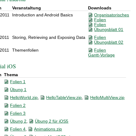
m
Veranstaltung
Downloads
.2011
Introduction and Android Basics
Organisatorisches
Folien
Folien
Übungsblatt 01
.2011
Storing, Retrieving and Exposing Data
Folien
Übungsblatt 02
.2011
Themenfolien
Folien
Gantt-Vorlage
ial iOS
m
Thema
.
Folien 1
.
Übung 1
.
HelloWorld.zip
,
HelloTableView.zip
,
HelloMultiView.zip
.
Folien 2
Folien 3
Übung 2
,
Übung 2 für iOS5
Folien 4
,
Animations.zip