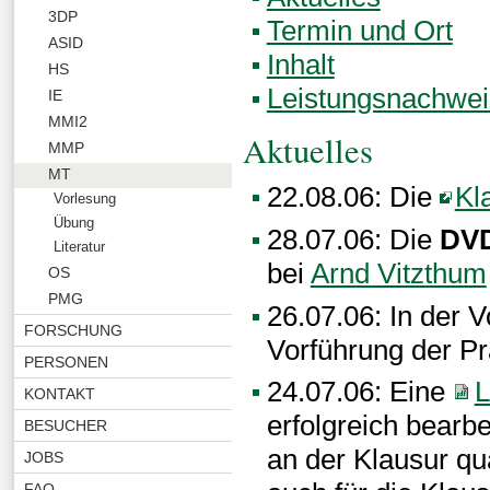
3DP
Termin und Ort
ASID
Inhalt
HS
Leistungsnachwei
IE
MMI2
Aktuelles
MMP
MT
22.08.06: Die
Kl
Vorlesung
Übung
28.07.06: Die
DVD
Literatur
bei
Arnd Vitzthum
OS
PMG
26.07.06: In der V
FORSCHUNG
Vorführung der Pr
PERSONEN
24.07.06: Eine
L
KONTAKT
erfolgreich bearbe
BESUCHER
an der Klausur qua
JOBS
FAQ