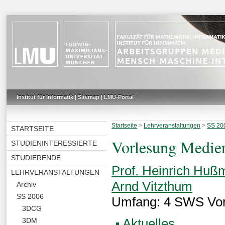
Institut für Informatik
|
Sitemap
|
LMU-Portal
Startseite
>
Lehrveranstaltungen
>
SS 20
STARTSEITE
Vorlesung Medie
STUDIENINTERESSIERTE
STUDIERENDE
Prof. Heinrich Huß
LEHRVERANSTALTUNGEN
Arnd Vitzthum
Archiv
SS 2006
Umfang: 4 SWS Vo
3DCG
Aktuelles
3DM