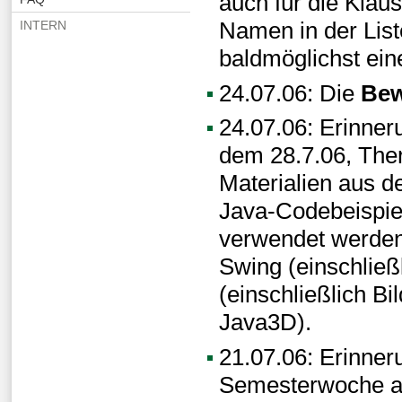
auch für die Klaus
Namen in der Liste
INTERN
baldmöglichst ein
24.07.06: Die
Bew
24.07.06: Erinner
dem 28.7.06, The
Materialien aus d
Java-Codebeispiel
verwendet werden
Swing (einschließ
(einschließlich B
Java3D).
21.07.06: Erinner
Semesterwoche am