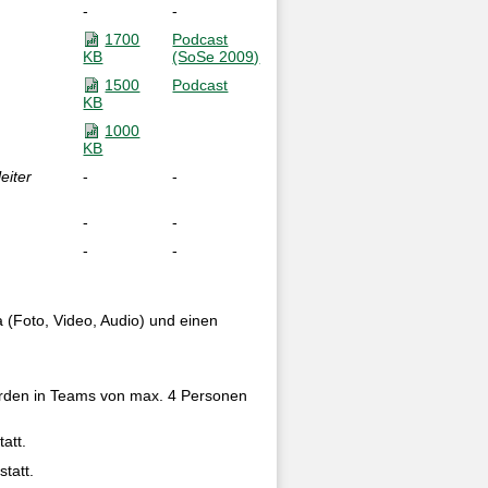
-
-
1700
Podcast
KB
(SoSe 2009)
1500
Podcast
KB
1000
KB
eiter
-
-
-
-
-
-
a (Foto, Video, Audio) und einen
 werden in Teams von max. 4 Personen
att.
tatt.