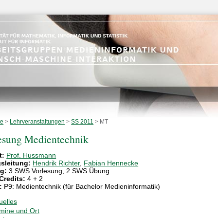
te
>
Lehrveranstaltungen
>
SS 2011
>
MT
esung Medientechnik
t:
Prof. Hussmann
sleitung:
Hendrik Richter
,
Fabian Hennecke
g:
3 SWS Vorlesung, 2 SWS Übung
Credits:
4 + 2
:
P9: Medientechnik (für Bachelor Medieninformatik)
uelles
mine und Ort