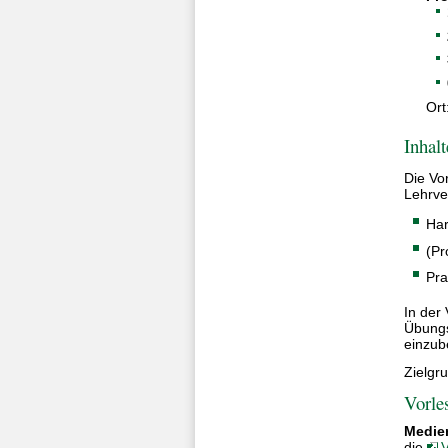
Ort
Inhalt
Die Vo
Lehrve
Har
(Pr
Pra
In der
Übungs
einzub
Zielgr
Vorle
Medie
die