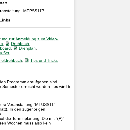
tatt.
eranstaltung "MTPSS11"!
 Links
itung zur Anmeldung zum Video-
um
,
Drehbuch
,
yboard
,
Drehplan
,
m Set
pieldrehbuch
,
Tips und Tricks
 den Programmieraufgaben sind
Semester erreicht werden - es wird 5
worx Veranstaltung "MTUSS11"
tt). In den zugehörigen
n.
auf die Terminplanung. Die mit "(P)"
esen Wochen muss also kein