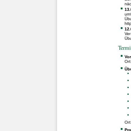
näc
13.
umf
Übu
htt
12.
Ver
Übu
Termi
Vor
Ort
Üb
Ort
Pr