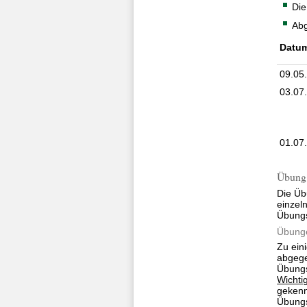
Die
Abg
Datu
09.05
03.07
01.07
Übung
Die Üb
einzel
Übungs
Übunge
Zu ein
abgege
Übungs
Wichti
gekenn
Übungs