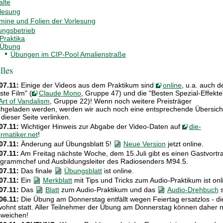
alte
lesung
mine und Folien der Vorlesung
ngsbetrieb
Praktika
Übung
Übungen im CIP-Pool Amalienstraße
lles
07.11:
Einige der Videos aus dem Praktikum sind
online
, u.a. auch d
ste Film" (
Claude Mono
, Gruppe 47) und die "Besten Spezial-Effekte
Art of Vandalism
, Gruppe 22)! Wenn noch weitere Preisträger
hgeladen werden, werden wir auch noch eine entsprechende Übersich
 dieser Seite verlinken.
07.11:
Wichtiger Hinweis zur Abgabe der Video-Daten auf
die-
ormatiker.net
!
07.11:
Änderung auf Übungsblatt 5!
Neue Version
jetzt online.
07.11:
Am Freitag nächste Woche, dem 15.Juli gibt es einen Gastvort
grammchef und Ausbildungsleiter des Radiosenders M94.5.
07.11:
Das finale
Übungsblatt
ist online.
07.11:
Ein
Merkblatt
mit Tips und Tricks zum Audio-Praktikum ist onl
07.11:
Das
Blatt
zum Audio-Praktikum und das
Audio-Drehbuch
s
06.11:
Die Übung am Donnerstag entfällt wegen Feiertag ersatzlos - d
ohnt statt. Aller Teilnehmer der Übung am Donnerstag können daher n
weichen!