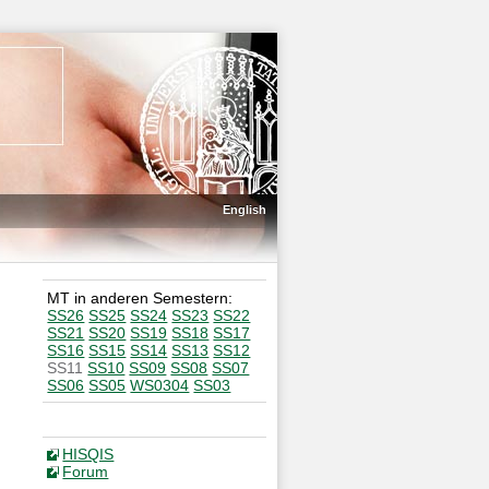
English
MT in anderen Semestern:
SS26
SS25
SS24
SS23
SS22
SS21
SS20
SS19
SS18
SS17
SS16
SS15
SS14
SS13
SS12
SS11
SS10
SS09
SS08
SS07
SS06
SS05
WS0304
SS03
HISQIS
Forum