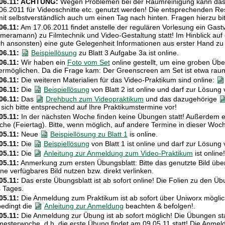
.06.11: ACHTUNG:
Wegen Problemen bei der Raumreinigung kann das 
06.2011 für Videoschnitte etc. genutzt werden! Die entsprechenden Res
it selbstverständlich auch um einen Tag nach hinten. Fragen hierzu bi
06.11:
Am 17.06.2011 findet anstelle der regulären Vorlesung ein Gastv
meramann) zu Filmtechnik und Video-Gestaltung statt! Im Hinblick auf 
h ansonsten) eine gute Gelegenheit Informationen aus erster Hand 
06.11:
Beispiellösung
zu Blatt 3 Aufgabe 3a ist online.
06.11:
Wir haben ein
Foto vom Set
online gestellt, um eine groben Übe
ermöglichen. Da die Frage kam: Der Greenscreen am Set ist etwa rau
06.11:
Die weiteren Materialien für das Video-Praktikum sind online:
06.11:
Die
Beispiellösung
von Blatt 2 ist online und darf zur Lösung
06.11:
Das
Drehbuch zum Videopraktikum
und das dazugehörige
 sich bitte entsprechend auf Ihre Praktikumstermine vor!
05.11:
In der nächsten Woche finden keine Übungen statt! Außerdem en
he (Feiertag). Bitte, wenn möglich, auf andere Termine in dieser Wo
05.11:
Neue
Beispiellösung zu Blatt 1
is online.
05.11:
Die
Beispiellösung
von Blatt 1 ist online und darf zur Lösung
05.11:
Die
Anleitung zur Anmeldung zum Video-Praktikum
ist online!
05.11:
Anmerkung zum ersten Übungsblatt: Bitte das genutzte Bild übe
ine verfügbares Bild nutzen bzw. direkt verlinken.
05.11:
Das erste Übungsblatt ist ab sofort online! Die Folien zu den Ü
 Tages.
05.11:
Die Anmeldung zum Praktikum ist ab sofort über Uniworx mögl
edingt die
Anleitung zur Anmeldung
beachten & befolgen!.
05.11:
Die Anmeldung zur Übung ist ab sofort möglich! Die Übungen sta
esterwoche, d.h. die erste Übung findet am 09.05.11 statt! Die Anmeld