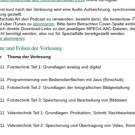
hst kurz nach der Vorlesung wird eine Audio-Aufzeichnung, synchronisier
ng gestellt.
nfachste Art den Podcast zu verwenden, besteht darin, die kostenlose i
t über iTunes zu
abonnieren
. Bitte beim Betrachten Cover-Spalte einbl
lich direkte Download-Links zu den jeweiligen MPEG4-AAC-Dateien, di
cht
benötigt werden, also nur für Spezialfälle bereitgestellt werden.
t abonnieren
ne und Folien der Vorlesung
m
Thema der Vorlesung
.11
Fototechnik Teil 1: Grundlagen analog und digital
.11
Programmierung von Bedienoberflächen mit Java (Einschub)
.11
Fototechnik Teil 2: Grundlagen der fotografischen Bildgestaltung
.11
Fototechnik Teil 3: Speicherung und Bearbeitung von Bilddaten
.11
Videotechnik Teil 1: Grundlagen, Produktion, Schnitt, Nachbearbei
.11
Videotechnik Teil 2: Speicherung und Übertragung von Video, Kino