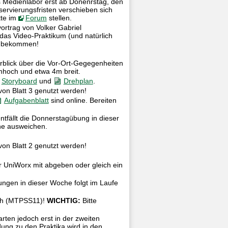
Medienlabor erst ab Donenrstag, den
ervierungsfristen verschieben sich
tte im
Forum
stellen.
ortrag von Volker Gabriel
das Video-Praktikum (und natürlich
zu bekommen!
rblick über die Vor-Ort-Gegegenheiten
mhoch und etwa 4m breit.
Storyboard
und
Drehplan
.
 von Blatt 3 genutzt werden!
Aufgabenblatt
sind online. Bereiten
tfällt die Donnerstagübung in dieser
che ausweichen.
 von Blatt 2 genutzt werden!
r UniWorx mit abgeben oder gleich ein
bungen in dieser Woche folgt im Laufe
ich (MTPSS11)!
WICHTIG:
Bitte
rten jedoch erst in der zweiten
ung zu den Praktika wird in den