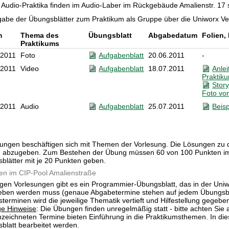
 Audio-Praktika finden im Audio-Laber im Rückgebäude Amalienstr. 17 s
abe der Übungsblätter zum Praktikum als Gruppe über die Uniworx V
m
Thema des
Übungsblatt
Abgabedatum
Folien,
Praktikums
.2011
Foto
Aufgabenblatt
20.06.2011
-
.2011
Video
Aufgabenblatt
18.07.2011
Anle
Praktik
Stor
Foto vo
.2011
Audio
Aufgabenblatt
25.07.2011
Beis
ungen beschäftigen sich mit Themen der Vorlesung. Die Lösungen zu
n abzugeben. Zum Bestehen der Übung müssen 60 von 100 Punkten im 
blätter mit je 20 Punkten geben.
n im CIP-Pool Amalienstraße
igen Vorlesungen gibt es ein Programmier-Übungsblatt, das
in der Uni
ben werden muss (genaue Abgabetermine stehen auf jedem Übungsbla
terminen wird die jeweilige Thematik vertieft und Hilfestellung gegebe
ge Hinweise
: Die Übungen finden unregelmäßig statt - bitte achten Sie 
zeichneten Termine bieten Einführung in die Praktikumsthemen. In di
blatt bearbeitet werden.