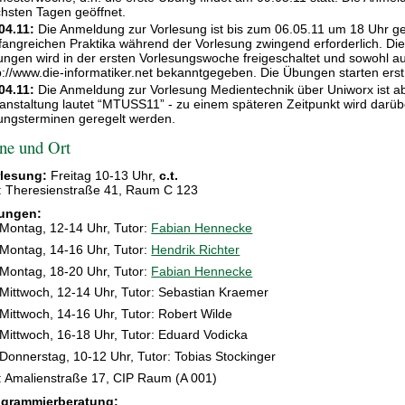
hsten Tagen geöffnet.
04.11:
Die Anmeldung zur Vorlesung ist bis zum 06.05.11 um 18 Uhr geö
angreichen Praktika während der Vorlesung zwingend erforderlich. Di
ngen wird in der ersten Vorlesungswoche freigeschaltet und sowohl auf
p://www.die-informatiker.net bekanntgegeben. Die Übungen starten ers
04.11:
Die Anmeldung zur Vorlesung Medientechnik über Uniworx ist ab 
anstaltung lautet “MTUSS11” - zu einem späteren Zeitpunkt wird darü
ngsterminen geregelt werden.
ne und Ort
lesung:
Freitag 10-13 Uhr,
c.t.
: Theresienstraße 41, Raum C 123
ungen:
Montag, 12-14 Uhr, Tutor:
Fabian Hennecke
Montag, 14-16 Uhr, Tutor:
Hendrik Richter
Montag, 18-20 Uhr, Tutor:
Fabian Hennecke
Mittwoch, 12-14 Uhr, Tutor: Sebastian Kraemer
Mittwoch, 14-16 Uhr, Tutor: Robert Wilde
Mittwoch, 16-18 Uhr, Tutor: Eduard Vodicka
Donnerstag, 10-12 Uhr, Tutor: Tobias Stockinger
: Amalienstraße 17, CIP Raum (A 001)
ogrammierberatung: