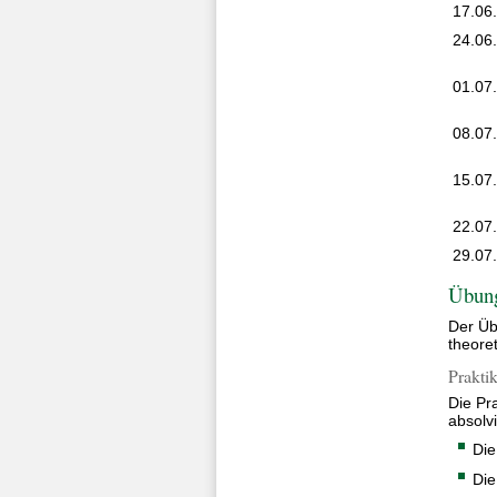
17.06
24.06
01.07
08.07
15.07
22.07
29.07
Übung
Der Üb
theore
Prakti
Die Pr
absolv
Die
Die