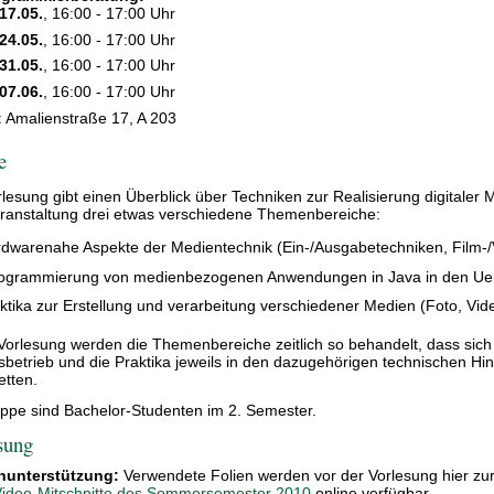
17.05.
, 16:00 - 17:00 Uhr
24.05.
, 16:00 - 17:00 Uhr
31.05.
, 16:00 - 17:00 Uhr
07.06.
, 16:00 - 17:00 Uhr
: Amalienstraße 17, A 203
e
rlesung gibt einen Überblick über Techniken zur Realisierung digitaler
ranstaltung drei etwas verschiedene Themenbereiche:
dwarenahe Aspekte der Medientechnik (Ein-/Ausgabetechniken, Film-/Vi
ogrammierung von medienbezogenen Anwendungen in Java in den U
ktika zur Erstellung und verarbeitung verschiedener Medien (Foto, Vid
 Vorlesung werden die Themenbereiche zeitlich so behandelt, dass si
betrieb und die Praktika jeweils in den dazugehörigen technischen Hi
etten.
uppe sind Bachelor-Studenten im 2. Semester.
sung
nunterstützung:
Verwendete Folien werden vor der Vorlesung hier zur
Video-Mitschnitte des Sommersemester 2010
online verfügbar.