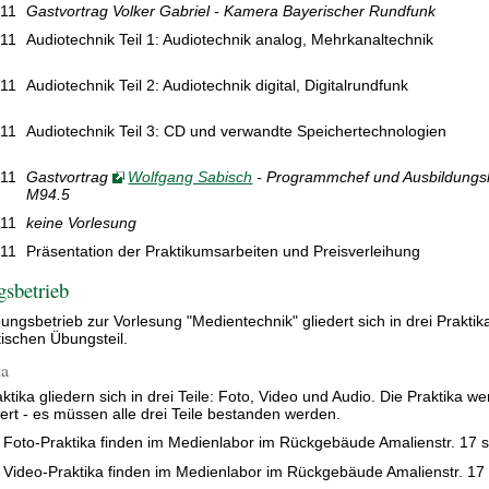
.11
Gastvortrag Volker Gabriel - Kamera Bayerischer Rundfunk
.11
Audiotechnik Teil 1: Audiotechnik analog, Mehrkanaltechnik
.11
Audiotechnik Teil 2: Audiotechnik digital, Digitalrundfunk
.11
Audiotechnik Teil 3: CD und verwandte Speichertechnologien
.11
Gastvortrag
Wolfgang Sabisch
- Programmchef und Ausbildungsl
M94.5
.11
keine Vorlesung
.11
Präsentation der Praktikumsarbeiten und Preisverleihung
sbetrieb
ungsbetrieb zur Vorlesung "Medientechnik" gliedert sich in drei Praktik
tischen Übungsteil.
ka
aktika gliedern sich in drei Teile: Foto, Video und Audio. Die Praktika
iert - es müssen alle drei Teile bestanden werden.
 Foto-Praktika finden im Medienlabor im Rückgebäude Amalienstr. 17 st
 Video-Praktika finden im Medienlabor im Rückgebäude Amalienstr. 17 s