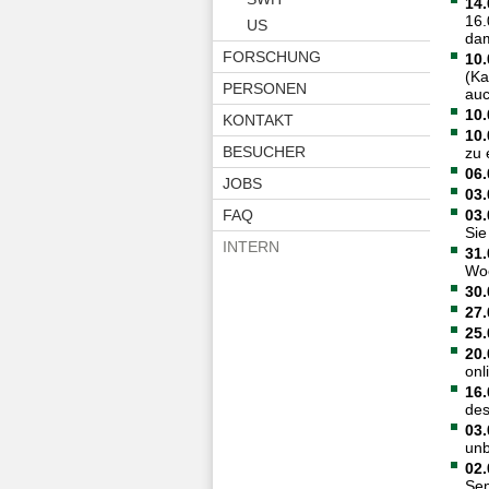
14
16.
US
dam
FORSCHUNG
10.
(Ka
PERSONEN
auc
10.
KONTAKT
10.
BESUCHER
zu 
06.
JOBS
03.
FAQ
03.
Sie
INTERN
31.
Woc
30.
27.
25.
20.
onl
16.
des
03.
unb
02.
Sem