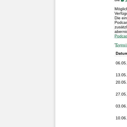
Möglic
Verfügu
Die ei
Podcas
zusätz
aber
ni
Podcas
Termi
Datu
06.05
13.05
20.05
27.05
03.06
10.06