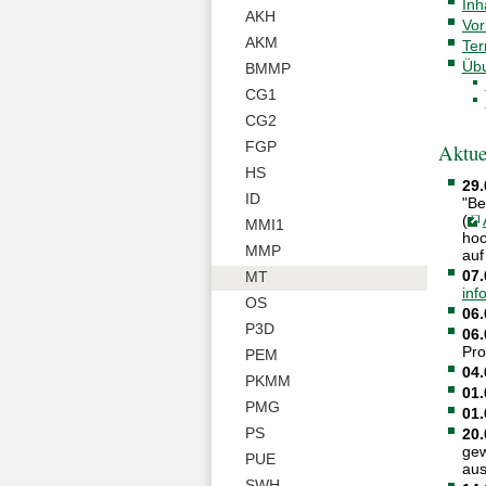
Inh
AKH
Vor
AKM
Ter
Übu
BMMP
CG1
CG2
FGP
Aktue
HS
29.
ID
"Be
(
MMI1
hoc
MMP
auf
07.
MT
inf
OS
06.
P3D
06.
Pro
PEM
04.
PKMM
01.
PMG
01.
PS
20.
gew
PUE
aus
SWH