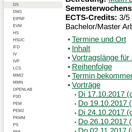
DS
Semesterwochens
DW1
ECTS-Credits:
3/5 
EIPNF
Bachelor/Master Arb
EVM
HS
Termine und Ort
HSUC
Inhalt
IFD
IV
Vortragslänge für
IVP
Reihenfolge
LCS
Termin bekomme
MMI2
MMN
Vorträge
OPENLAB
Di 17.10.2017 (o
P3D
Do 19.10.2017 (
PEM
Di 24.10.2017 (o
PEM2
PKMM
Do 26.10.2017 (
PS
Do 02.11.2017 (
PSK