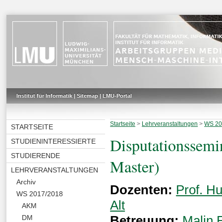
Institut für Informatik
|
Sitemap
|
LMU-Portal
Startseite
>
Lehrveranstaltungen
>
WS 20
STARTSEITE
Disputationssemi
STUDIENINTERESSIERTE
STUDIERENDE
Master)
LEHRVERANSTALTUNGEN
Archiv
Dozenten:
Prof. 
WS 2017/2018
Alt
AKM
Betreuung:
Malin 
DM