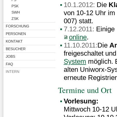
10.1.2012:
Die
Kl
PSK
von 10-12 Uhr im 
SWH
ZSK
007) statt.
FORSCHUNG
7.12.2011:
Einige 
PERSONEN
online
.
KONTAKT
11.10.2011:
Die
A
BESUCHER
freigeschaltet und
JOBS
System
möglich. B
FAQ
alten Uniworx-Sy
INTERN
erneute Registrier
Termine und Ort
Vorlesung:
Mittwoch 10-12 Uh