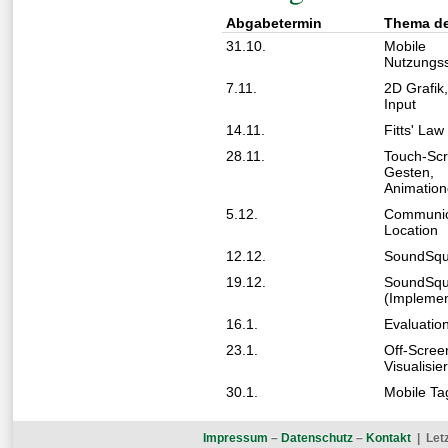
Abgabetermin
Thema d
31.10.
Mobile
Nutzungs
7.11.
2D Grafik
Input
14.11.
Fitts' Law
28.11.
Touch-Sc
Gesten,
Animatio
5.12.
Communic
Location
12.12.
SoundSqu
19.12.
SoundSqu
(Implemen
16.1.
Evaluatio
23.1.
Off-Scree
Visualisie
30.1.
Mobile Ta
Impressum
–
Datenschutz
–
Kontakt
| Letz