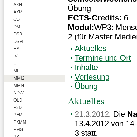
AKH
Übung
AKM
ECTS-Credits:
6
CD
Modul:
WP3: Mensch
DM
DSB
2 (für Master Medie
DSM
Aktuelles
HS
Termine und Ort
IV
LT
Inhalte
MLL
Vorlesung
MMI2
Übung
MMN
NDW
Aktuelles
OLD
P3D
21.3.2012:
Die
Na
PEM
13.4.2012 von 14-
PKMM
PMG
3 statt.
PS