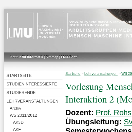
Institut für Informatik
|
Sitemap
|
LMU-Portal
Startseite
>
Lehrveranstaltungen
>
WS 20
STARTSEITE
Vorlesung Mensc
STUDIENINTERESSIERTE
STUDIERENDE
Interaktion 2 (Mo
LEHRVERANSTALTUNGEN
Archiv
Dozent:
Prof. Rohs
WS 2011/2012
Übungsleitung:
Sv
AK3D
Semesterwochens
AKF