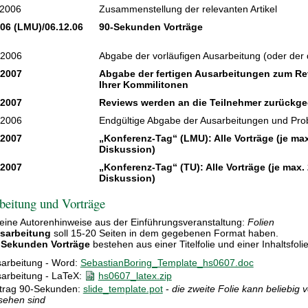
.2006
Zusammenstellung der relevanten Artikel
.06 (LMU)/06.12.06
90-Sekunden Vorträge
.2006
Abgabe der vorläufigen Ausarbeitung (oder der d
.2007
Abgabe der fertigen Ausarbeitungen zum Re
Ihrer Kommilitonen
.2007
Reviews werden an die Teilnehmer zurückg
.2006
Endgültige Abgabe der Ausarbeitungen und Pro
.2007
„Konferenz-Tag“ (LMU): Alle Vorträge (je max.
Diskussion)
.2007
„Konferenz-Tag“ (TU): Alle Vorträge (je max. 
Diskussion)
beitung und Vorträge
eine Autorenhinweise aus der Einführungsveranstaltung:
Folien
sarbeitung
soll 15-20 Seiten in dem gegebenen Format haben.
 Sekunden Vorträge
bestehen aus einer Titelfolie und einer Inhaltsfolie
arbeitung - Word:
SebastianBoring_Template_hs0607.doc
arbeitung - LaTeX:
hs0607_latex.zip
trag 90-Sekunden:
slide_template.pot
-
die zweite Folie kann beliebig
sehen sind