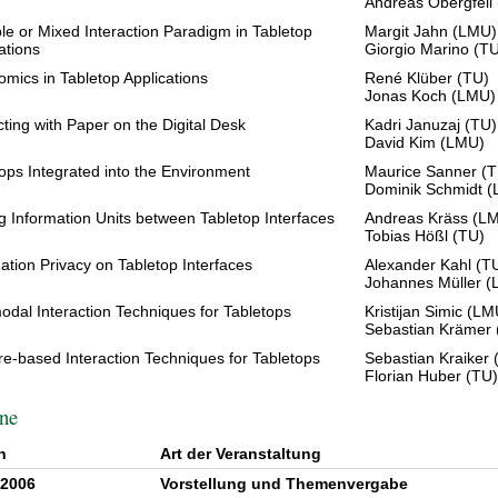
Andreas Obergfell
le or Mixed Interaction Paradigm in Tabletop
Margit Jahn (LMU)
ations
Giorgio Marino (T
mics in Tabletop Applications
René Klüber (TU)
Jonas Koch (LMU)
cting with Paper on the Digital Desk
Kadri Januzaj (TU)
David Kim (LMU)
ops Integrated into the Environment
Maurice Sanner (
Dominik Schmidt 
 Information Units between Tabletop Interfaces
Andreas Kräss (L
Tobias Hößl (TU)
ation Privacy on Tabletop Interfaces
Alexander Kahl (T
Johannes Müller 
odal Interaction Techniques for Tabletops
Kristijan Simic (LM
Sebastian Krämer 
e-based Interaction Techniques for Tabletops
Sebastian Kraiker
Florian Huber (TU
ne
n
Art der Veranstaltung
.2006
Vorstellung und Themenvergabe