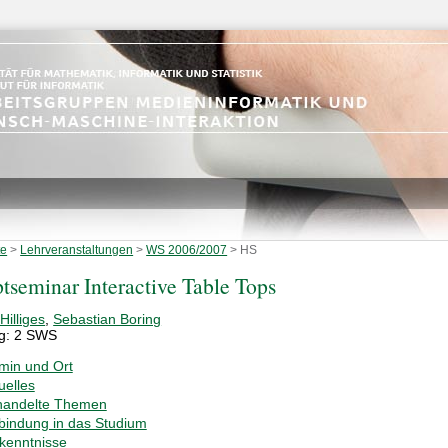
te
>
Lehrveranstaltungen
>
WS 2006/2007
>
HS
tseminar Interactive Table Tops
Hilliges
,
Sebastian Boring
g: 2 SWS
min und Ort
uelles
handelte Themen
bindung in das Studium
kenntnisse