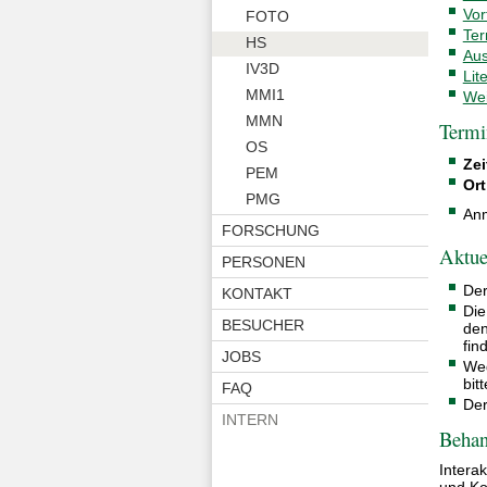
Vor
FOTO
Ter
HS
Aus
IV3D
Lit
MMI1
Wei
MMN
Termi
OS
Zei
PEM
Ort
PMG
Anm
FORSCHUNG
Aktue
PERSONEN
De
KONTAKT
Die
BESUCHER
den
fi
JOBS
Weg
bit
FAQ
Der
INTERN
Behan
Intera
und Ko