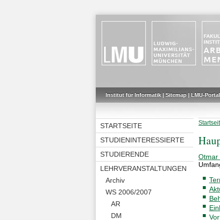
Institut für Informatik
|
Sitemap
|
LMU-Portal
Startsei
STARTSEITE
Haup
STUDIENINTERESSIERTE
STUDIERENDE
Otmar 
Umfan
LEHRVERANSTALTUNGEN
Ter
Archiv
Akt
WS 2006/2007
Be
AR
Ein
DM
Vor