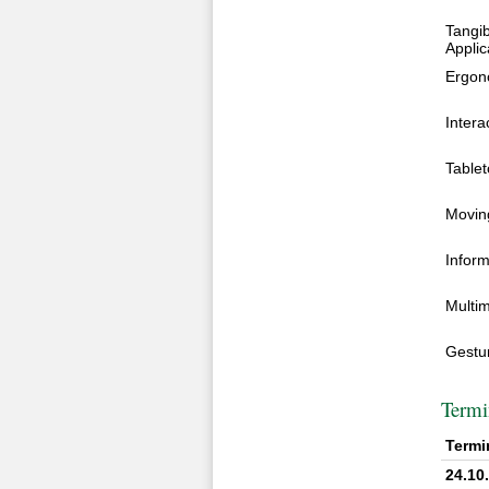
Tangib
Applic
Ergono
Intera
Tablet
Moving
Inform
Multim
Gestur
Termi
Termi
24.10