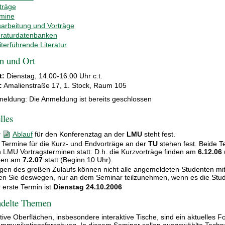
träge
mine
arbeitung und Vorträge
eraturdatenbanken
terführende Literatur
n und Ort
t:
Dienstag, 14.00-16.00 Uhr c.t.
:
Amalienstraße 17, 1. Stock, Raum 105
eldung: Die Anmeldung ist bereits geschlossen
lles
r
Ablauf
für den Konferenztag an der
LMU
steht fest.
 Termine für die Kurz- und Endvorträge an der
TU
stehen fest. Beide T
 LMU Vortragsterminen statt. D.h. die Kurzvorträge finden am
6.12.06
nden am
7.2.07
statt (Beginn 10 Uhr).
en des großen Zulaufs können nicht alle angemeldeten Studenten mi
ten Sie deswegen, nur an dem Seminar teilzunehmen, wenn es die Studi
 erste Termin ist
Dienstag 24.10.2006
delte Themen
ktive Oberflächen, insbesondere interaktive Tische, sind ein aktuelles 
mmunikationsforschung. In diesem Seminar sollen ausgewählte Techno