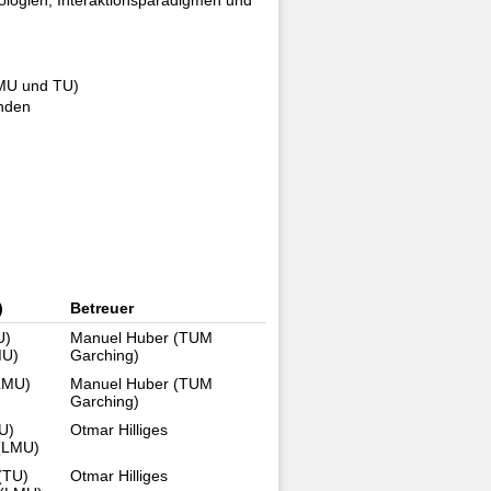
LMU und TU)
enden
)
Betreuer
U)
Manuel Huber (TUM
MU)
Garching)
(LMU)
Manuel Huber (TUM
Garching)
U)
Otmar Hilliges
(LMU)
(TU)
Otmar Hilliges