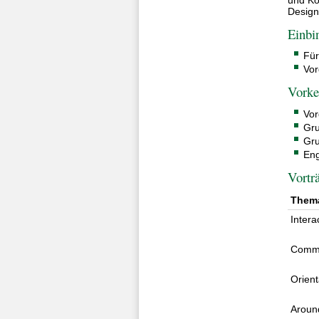
Design
Einbi
Für
Vor
Vorke
Vor
Gru
Gru
Eng
Vortr
Them
Intera
Comme
Orient
Around