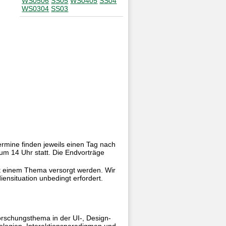
WS0506
SS05
WS0405
SS04
WS0304
SS03
ermine finden jeweils einen Tag nach
um 14 Uhr statt. Die Endvorträge
t einem Thema versorgt werden. Wir
ensituation unbedingt erfordert.
Forschungsthema in der UI-, Design-
logien, Interaktionsparadigmen und